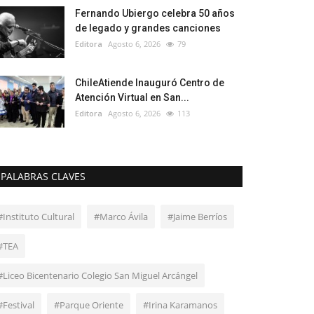
Fernando Ubiergo celebra 50 años
de legado y grandes canciones
Editora
Agosto 6, 2026
79
ChileAtiende Inauguró Centro de
Atención Virtual en San...
Editora
Agosto 6, 2026
113
PALABRAS CLAVES
#Instituto Cultural
#Marco Ávila
#Jaime Berríos
#TEA
#Liceo Bicentenario Colegio San Miguel Arcángel
#Festival
#Parque Oriente
#Irina Karamanos