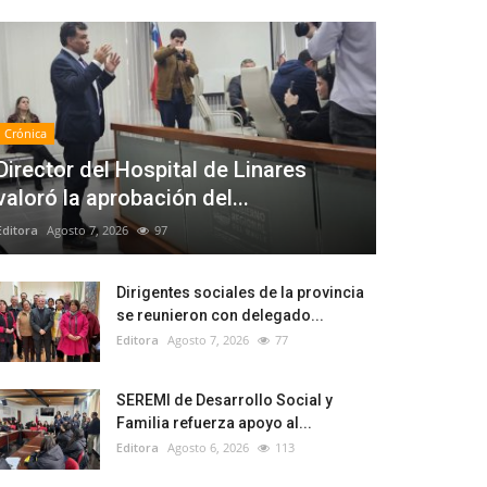
Crónica
Director del Hospital de Linares
valoró la aprobación del...
Editora
Agosto 7, 2026
97
Dirigentes sociales de la provincia
se reunieron con delegado...
Editora
Agosto 7, 2026
77
SEREMI de Desarrollo Social y
Familia refuerza apoyo al...
Editora
Agosto 6, 2026
113