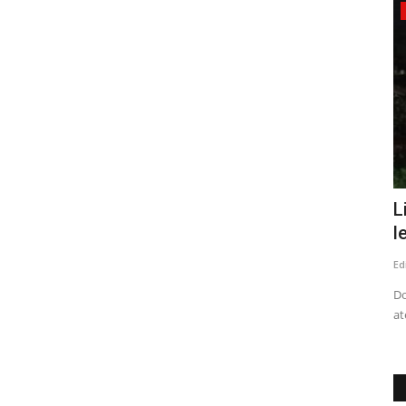
Espectáculos
amos a
Talca dio el vamos a la XVI Fiesta
L
Costumbrista del Chancho...
l
Editora
Julio 1, 2026
318
Ed
gión del
La tradicional celebración reunirá a miles de visitantes para
Do
disfrutar de la gastronomía,...
at