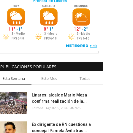
PUBLICACIONES POPULARES
Esta Semana
Este Mes
Todas
Linares: alcalde Mario Meza
confirma realización de la...
Editora
Agosto 5, 2026
926
Ex dirigente de RN cuestiona a
concejal Pamela Ávila tras...