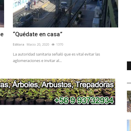
de
“Quédate en casa”
Editora
Marzo 20, 2020
1370
La autoridad sanitaria señaló que es vital evitar las
aglomeraciones e invitar al...