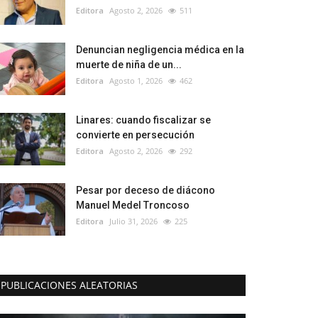
Editora
Agosto 2, 2026
511
Denuncian negligencia médica en la
muerte de niña de un...
Editora
Agosto 1, 2026
462
Linares: cuando fiscalizar se
convierte en persecución
Editora
Agosto 2, 2026
292
Pesar por deceso de diácono
Manuel Medel Troncoso
Editora
Julio 31, 2026
225
PUBLICACIONES ALEATORIAS