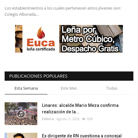
Los establecimientos a los cuales pertenecen estos jóvenes son:
Colegio Alborada...
PUBLICACIONES POPULARES
Esta Semana
Este Mes
Todas
Linares: alcalde Mario Meza confirma
realización de la...
Editora
Agosto 5, 2026
928
Ex dirigente de RN cuestiona a concejal