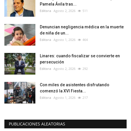
Pamela Ávila tras...
Editora
Agosto 2, 2026
511
Denuncian negligencia médica en la muerte
de niña de un...
Editora
Agosto 1, 2026
464
Linares: cuando fiscalizar se convierte en
persecución
Editora
Agosto 2, 2026
292
Con miles de asistentes disfrutando
comenzó la XVI Fiesta...
Editora
Agosto 1, 2026
217
PUBLICACIONES ALEATORIAS