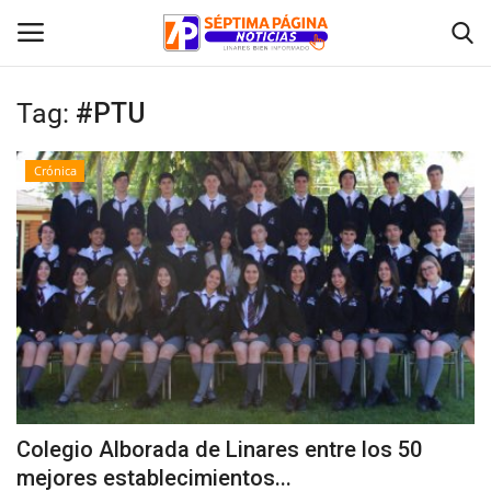
Tag:
#PTU
Inicio
Crónica
Crónica
Policial
Tribunales
Deporte
Política
Colegio Alborada de Linares entre los 50
mejores establecimientos...
Espectáculos