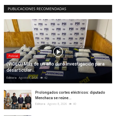
PUBLICACIONES RECOMENDADAS
Policial
(VIDEO) Más de un año duró investigación para
desarticular...
Editora
Agosto 8, 2026
42
Prolongados cortes eléctricos: diputado
Menchaca se reúne...
Editora
Agosto 8, 2026
40