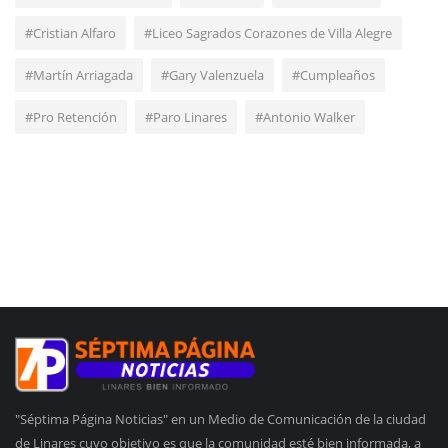
#Cristian Alfaro
#Liceo Sagrados Corazones de Villa Alegre
#Martín Arriagada
#Gary Valenzuela
#Cumpleaños
#Pro Retención
#Paro Linares
#Antonio Walker
"Séptima Página Noticias" en un Medio de Comunicación de la ciudad
de Linares cuyo objetivo es que la comunidad esté bien informada, a