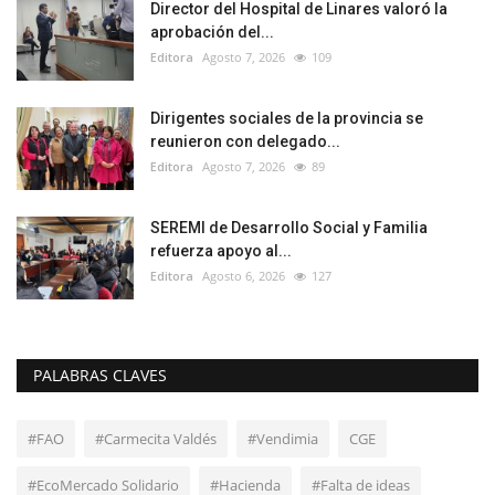
Director del Hospital de Linares valoró la
aprobación del...
Editora
Agosto 7, 2026
109
Dirigentes sociales de la provincia se
reunieron con delegado...
Editora
Agosto 7, 2026
89
SEREMI de Desarrollo Social y Familia
refuerza apoyo al...
Editora
Agosto 6, 2026
127
PALABRAS CLAVES
#FAO
#Carmecita Valdés
#Vendimia
CGE
#EcoMercado Solidario
#Hacienda
#Falta de ideas