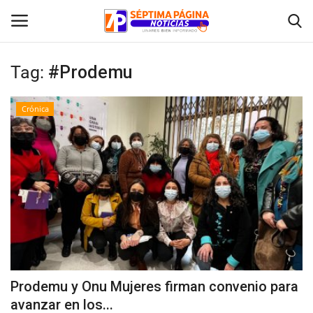
Tag:
#Prodemu
Inicio
Crónica
Crónica
Policial
Tribunales
Deporte
Política
Prodemu y Onu Mujeres firman convenio para
avanzar en los...
Espectáculos