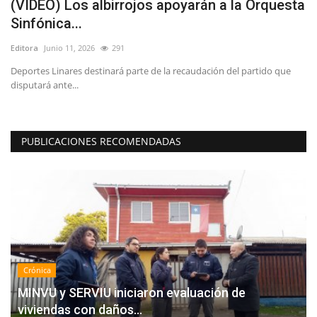
(VIDEO) Los albirrojos apoyarán a la Orquesta
(
Sinfónica...
c
Editora
Junio 11, 2026
291
Ed
Deportes Linares destinará parte de la recaudación del partido que
El
disputará ante...
ed
PUBLICACIONES RECOMENDADAS
Crónica
MINVU y SERVIU iniciaron evaluación de
viviendas con daños...