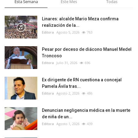
Esta Semana
Este Mes
Todas
Linares: alcalde Mario Meza confirma
realización de la...
Editora
Agosto 5, 2026
763
Pesar por deceso de diácono Manuel Medel
Troncoso
Editora
Julio 31, 2026
696
Ex dirigente de RN cuestiona a concejal
Pamela Ávila tras...
Editora
Agosto 2, 2026
486
Denuncian negligencia médica en la muerte
de niña de un...
Editora
Agosto 1, 2026
439