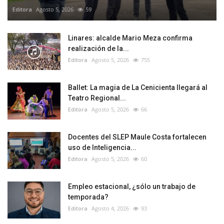
Editora
Agosto 5, 2026
59
Linares: alcalde Mario Meza confirma
realización de la...
Editora
Agosto 5, 2026
755
Ballet: La magia de La Cenicienta llegará al
Teatro Regional...
Editora
Agosto 5, 2026
66
Docentes del SLEP Maule Costa fortalecen
uso de Inteligencia...
Editora
Agosto 5, 2026
60
Empleo estacional, ¿sólo un trabajo de
temporada?
Editora
Agosto 4, 2026
93