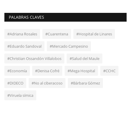
PALABRAS CLAVES
#Adriana Rosales
#Cuarentena
#Hospital de Linares
#Eduardo Sandoval
#Mercado Campesino
#Christian Ossandón Villalobos
#Salud del Maule
#Economía
#Denisa Cofré
#Mega Hospital
#CCHC
#DIDECO
#No al ciberacoso
#Bárbara Gómez
#Viruela símica