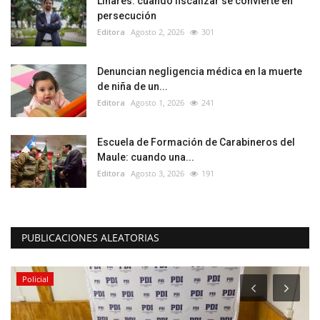
Linares: cuando fiscalizar se convierte en
persecución
Editora
Agosto 2, 2026
301
Denuncian negligencia médica en la muerte
de niña de un...
Editora
Agosto 1, 2026
241
Escuela de Formación de Carabineros del
Maule: cuando una...
Editora
Agosto 3, 2026
191
PUBLICACIONES ALEATORIAS
Policial