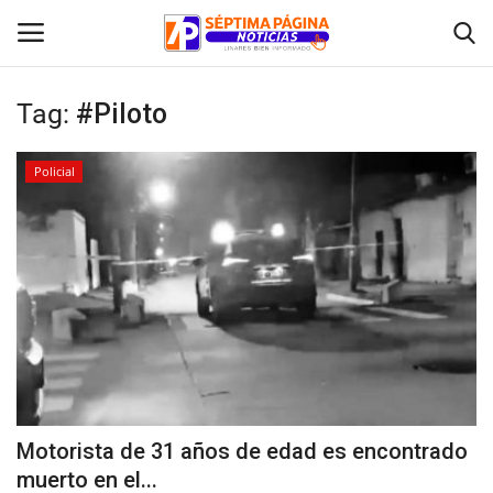
Tag:
#Piloto
Inicio
Policial
Crónica
Policial
Tribunales
Deporte
Política
Motorista de 31 años de edad es encontrado
muerto en el...
Espectáculos