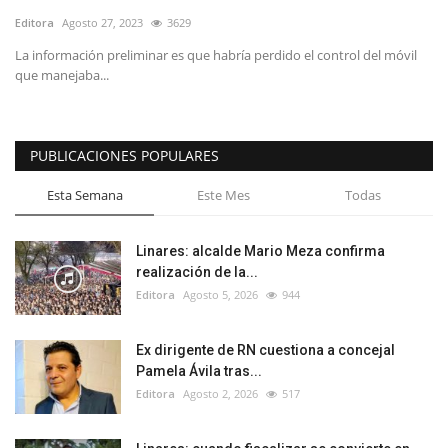
Editora
Agosto 27, 2023
3629
La información preliminar es que habría perdido el control del móvil
que manejaba...
PUBLICACIONES POPULARES
Esta Semana
Este Mes
Todas
Linares: alcalde Mario Meza confirma
realización de la...
Editora
Agosto 5, 2026
944
Ex dirigente de RN cuestiona a concejal
Pamela Ávila tras...
Editora
Agosto 2, 2026
517