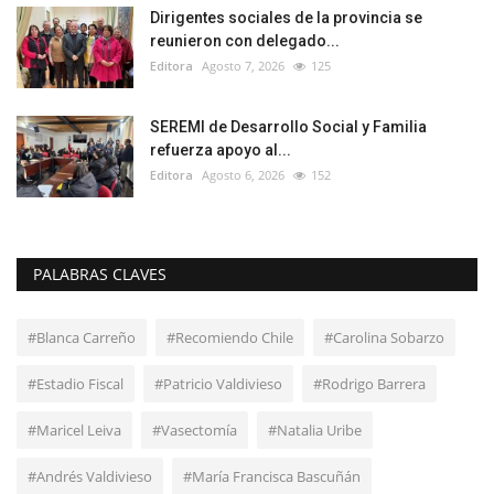
Dirigentes sociales de la provincia se
reunieron con delegado...
Editora
Agosto 7, 2026
125
SEREMI de Desarrollo Social y Familia
refuerza apoyo al...
Editora
Agosto 6, 2026
152
PALABRAS CLAVES
#Blanca Carreño
#Recomiendo Chile
#Carolina Sobarzo
#Estadio Fiscal
#Patricio Valdivieso
#Rodrigo Barrera
#Maricel Leiva
#Vasectomía
#Natalia Uribe
#Andrés Valdivieso
#María Francisca Bascuñán