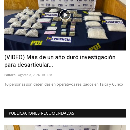
(VIDEO) Más de un año duró investigación
L
para desarticular...
L
Editora
Agosto 8, 2026
158
Ed
ca
10 personas son detenidas en operativos realizados en Talca y Curicó
El
pr
PUBLICACIONES RECOMENDADAS