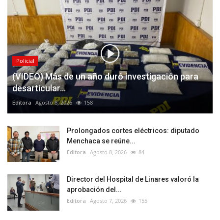
Policial
(VIDEO) Más de un año duró investigación para
desarticular...
Editora
Agosto 8, 2026
158
Prolongados cortes eléctricos: diputado
Menchaca se reúne...
Editora
Agosto 8, 2026
84
Director del Hospital de Linares valoró la
aprobación del...
Editora
Agosto 7, 2026
155