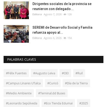
Dirigentes sociales de la provincia se
reunieron con delegado...
Editora
Agosto 7, 2026
126
SEREMI de Desarrollo Social y Familia
refuerza apoyo al...
Editora
Agosto 6, 2026
154
PALABRAS CLAVES
#Félix Fuentes
#Augusto Leiva
#OEI
#Ruil
#Campus Linares UTalca
#Curicó
#Día de la Tierra
#Medio Ambiente
#Terninal.dd Buses
#Leonardo Sepúlveda
#Eco Tienda Edumai
#2025