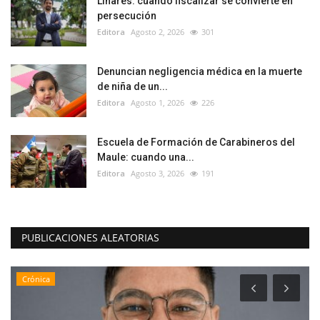
Linares: cuando fiscalizar se convierte en
persecución
Editora
Agosto 2, 2026
301
Denuncian negligencia médica en la muerte
de niña de un...
Editora
Agosto 1, 2026
226
Escuela de Formación de Carabineros del
Maule: cuando una...
Editora
Agosto 3, 2026
191
PUBLICACIONES ALEATORIAS
Crónica