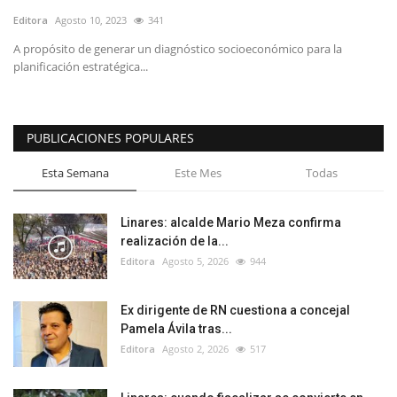
Editora
Agosto 10, 2023
341
A propósito de generar un diagnóstico socioeconómico para la
planificación estratégica...
PUBLICACIONES POPULARES
Esta Semana
Este Mes
Todas
Linares: alcalde Mario Meza confirma
realización de la...
Editora
Agosto 5, 2026
944
Ex dirigente de RN cuestiona a concejal
Pamela Ávila tras...
Editora
Agosto 2, 2026
517