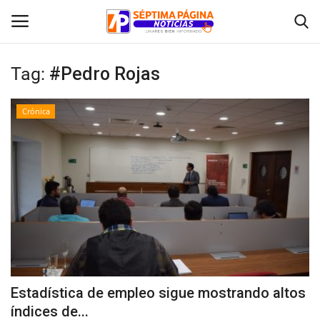
Tag:
#Pedro Rojas
Inicio
Crónica
Crónica
Policial
Tribunales
Deporte
Política
Estadística de empleo sigue mostrando altos
índices de...
Espectáculos