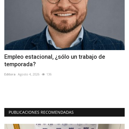
Empleo estacional, ¿sólo un trabajo de
L
temporada?
L
Editora
Agosto 4, 2026
136
Ed
El
pr
PUBLICACIONES RECOMENDADAS