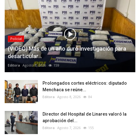
Policial
(VIDEO) Más de un año duró investigación para
desarticular...
Editora
Agosto 8, 2026
159
Prolongados cortes eléctricos: diputado
Menchaca se reúne...
Editora
Agosto 8, 2026
84
Director del Hospital de Linares valoró la
aprobación del...
Editora
Agosto 7, 2026
155