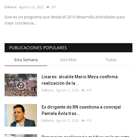
Editora
Agosto 22, 2022
291
Este es un programa que desde el 2019 desarrolla actividades para
crear conciencia...
PUBLICACIONES POPULARES
Esta Semana
Este Mes
Todas
Linares: alcalde Mario Meza confirma
realización de la...
Editora
Agosto 5, 2026
935
Ex dirigente de RN cuestiona a concejal
Pamela Ávila tras...
Editora
Agosto 2, 2026
516