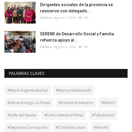
Dirigentes sociales de la provincia se
reunieron con delegado...
Editora
Agosto 7, 2026
106
SEREMI de Desarrollo Social y Familia
refuerza apoyo al...
Editora
Agosto 6, 2026
141
PALABRAS CLAVES
#María Eugenia Muñoz
#Marcia Maldonado
#General Hugo Lo Presti
#Puente Achibueno
#MNVU
#Valle del Maule
#Carlos Retamal Pérez
#Talcahuano
#Deportes Concepción
#Cristóbal Lobos
#Nirivilo