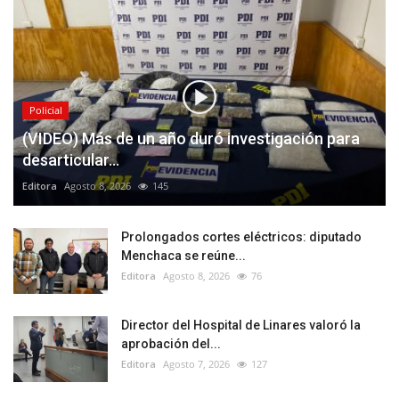
Policial
(VIDEO) Más de un año duró investigación para
desarticular...
Editora
Agosto 8, 2026
145
Prolongados cortes eléctricos: diputado
Menchaca se reúne...
Editora
Agosto 8, 2026
76
Director del Hospital de Linares valoró la
aprobación del...
Editora
Agosto 7, 2026
127