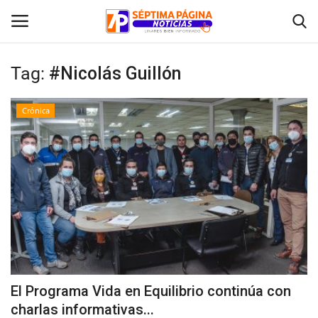
Tag:
#Nicolás Guillón
Inicio
Crónica
Crónica
Policial
Tribunales
Deporte
Política
El Programa Vida en Equilibrio continúa con
charlas informativas...
Espectáculos