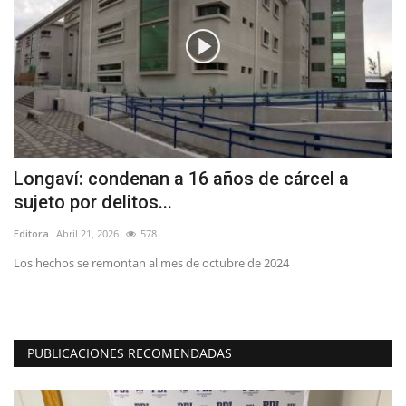
Longaví: condenan a 16 años de cárcel a
(
sujeto por delitos...
p
Editora
Abril 21, 2026
578
Ed
ó
Los hechos se remontan al mes de octubre de 2024
El
tr
PUBLICACIONES RECOMENDADAS