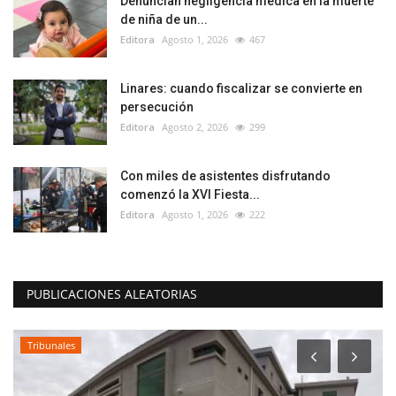
Denuncian negligencia médica en la muerte
de niña de un...
Editora
Agosto 1, 2026
467
Linares: cuando fiscalizar se convierte en
persecución
Editora
Agosto 2, 2026
299
Con miles de asistentes disfrutando
comenzó la XVI Fiesta...
Editora
Agosto 1, 2026
222
PUBLICACIONES ALEATORIAS
Tribunales