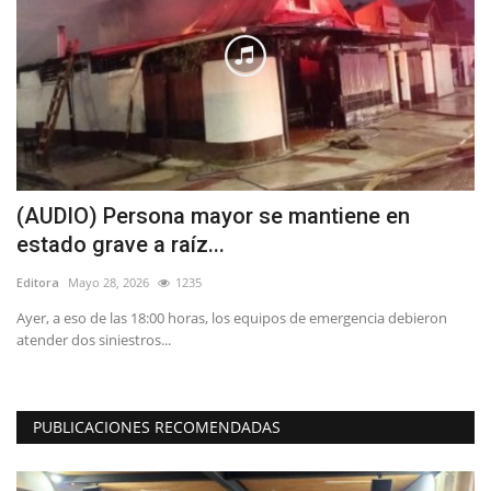
en
(AUDIO) Persona mayor se mantiene en
R
estado grave a raíz...
s
Editora
Mayo 28, 2026
1235
Ed
Ayer, a eso de las 18:00 horas, los equipos de emergencia debieron
El
atender dos siniestros...
Co
PUBLICACIONES RECOMENDADAS