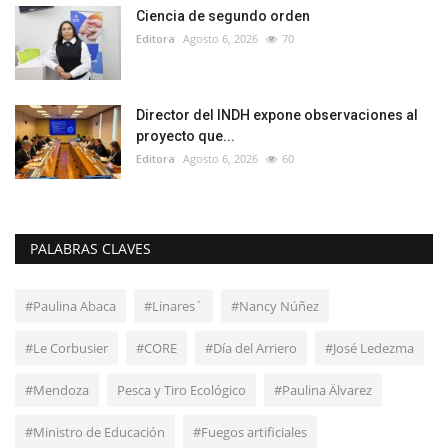
Ciencia de segundo orden
Editora
Agosto 6, 2026
70
Director del INDH expone observaciones al
proyecto que...
Editora
Agosto 6, 2026
60
PALABRAS CLAVES
#Paulina Abaca
#Linares´
#Nancy Núñez
#Le Corbusier
#CORE
#Día del Arriero
#José Ledezma
#Mendoza
Pesca y Tiro Ecológico
#Paulina Älvarez
#Ministro de Educación
#Fuegos artificiales