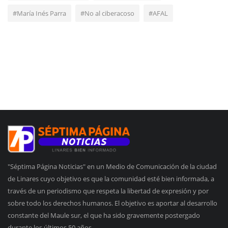
#María Inés Parra
#No al ciberacoso
#AFAL
"Séptima Página Noticias" en un Medio de Comunicación de la ciudad
de Linares cuyo objetivo es que la comunidad esté bien informada, a
través de un periodismo que respeta la libertad de expresión y por
sobre todo los derechos humanos. El objetivo es aportar al desarrollo
constante del Maule sur, el que ha sido gravemente postergado
durante los últimos 50 años.