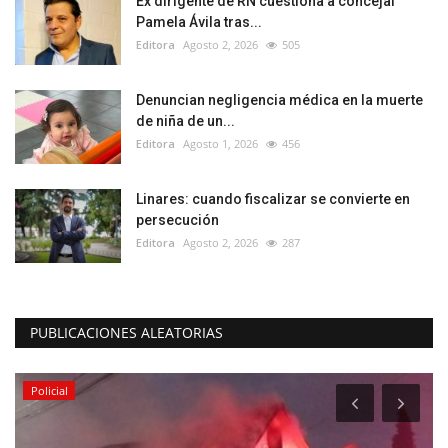
Ex dirigente de RN cuestiona a concejal
Pamela Ávila tras...
Editora
Agosto 2, 2026
505
Denuncian negligencia médica en la muerte
de niña de un...
Editora
Agosto 1, 2026
456
Linares: cuando fiscalizar se convierte en
persecución
Editora
Agosto 2, 2026
287
PUBLICACIONES ALEATORIAS
Policial