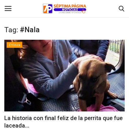
Tag:
#Nala
Inicio
Crónica
Crónica
Policial
Tribunales
Deporte
Política
La historia con final feliz de la perrita que fue
laceada...
Espectáculos