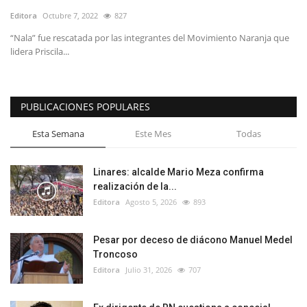
Editora
Octubre 7, 2022
827
“Nala” fue rescatada por las integrantes del Movimiento Naranja que
lidera Priscila...
PUBLICACIONES POPULARES
Esta Semana
Este Mes
Todas
Linares: alcalde Mario Meza confirma
realización de la...
Editora
Agosto 5, 2026
893
Pesar por deceso de diácono Manuel Medel
Troncoso
Editora
Julio 31, 2026
707