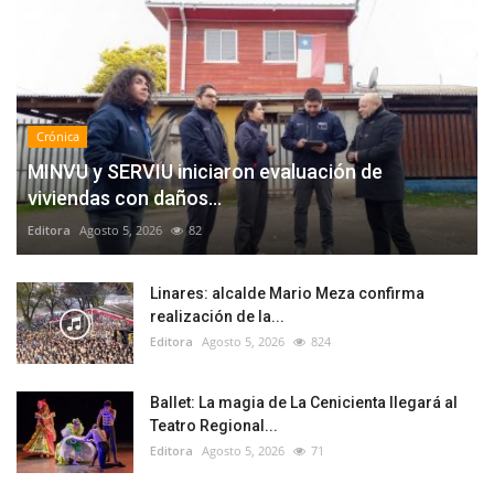
Crónica
MINVU y SERVIU iniciaron evaluación de
viviendas con daños...
Editora
Agosto 5, 2026
82
Linares: alcalde Mario Meza confirma
realización de la...
Editora
Agosto 5, 2026
824
Ballet: La magia de La Cenicienta llegará al
Teatro Regional...
Editora
Agosto 5, 2026
71