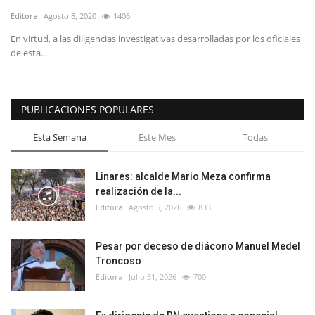
Editora
Agosto 8, 2020
1406
En virtud, a las diligencias investigativas desarrolladas por los oficiales
de esta...
PUBLICACIONES POPULARES
Esta Semana
Este Mes
Todas
Linares: alcalde Mario Meza confirma
realización de la...
Editora
Agosto 5, 2026
833
Pesar por deceso de diácono Manuel Medel
Troncoso
Editora
Julio 31, 2026
700