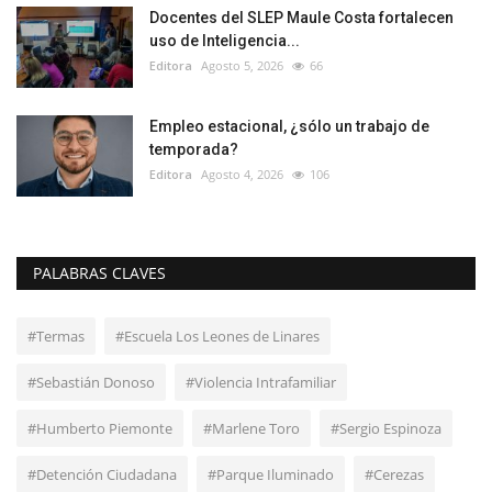
Docentes del SLEP Maule Costa fortalecen
uso de Inteligencia...
Editora
Agosto 5, 2026
66
Empleo estacional, ¿sólo un trabajo de
temporada?
Editora
Agosto 4, 2026
106
PALABRAS CLAVES
#Termas
#Escuela Los Leones de Linares
#Sebastián Donoso
#Violencia Intrafamiliar
#Humberto Piemonte
#Marlene Toro
#Sergio Espinoza
#Detención Ciudadana
#Parque Iluminado
#Cerezas