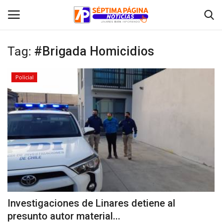
Tag:
#Brigada Homicidios
Inicio
Policial
Crónica
Policial
Tribunales
Deporte
Política
Investigaciones de Linares detiene al
presunto autor material...
Espectáculos