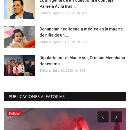
Ex dirigente de RN cuestiona a concejal
Pamela Ávila tras...
Editora
Agosto 2, 2026
490
Denuncian negligencia médica en la muerte
de niña de un...
Editora
Agosto 1, 2026
445
Diputado por el Maule sur, Cristián Menchaca
desestima...
Editora
Julio 30, 2026
356
PUBLICACIONES ALEATORIAS
Policial