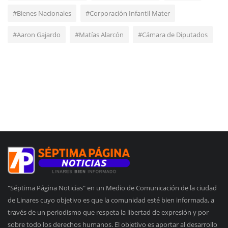
#Bienes Nacionales
#Corporación Infantil Mater
#Aaron Gajardo
#Matías Alarcón
#Cámara de Diputados
"Séptima Página Noticias" en un Medio de Comunicación de la ciudad
de Linares cuyo objetivo es que la comunidad esté bien informada, a
través de un periodismo que respeta la libertad de expresión y por
sobre todo los derechos humanos. El objetivo es aportar al desarrollo