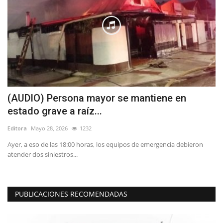
(AUDIO) Persona mayor se mantiene en
E
estado grave a raíz...
M
Editora
Mayo 28, 2026
1232
Ed
Ayer, a eso de las 18:00 horas, los equipos de emergencia debieron
“H
atender dos siniestros...
qu
PUBLICACIONES RECOMENDADAS