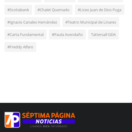
#Scotiabank
#Chalet Quemado
#Liceo Juan de Dios Puga
#Ignacio Canales Hernández
#Teatro Municipal de Linares
#Carta Fundamental
#Paula Avendaño
Tattersall GDA
#Freddy Alfaro