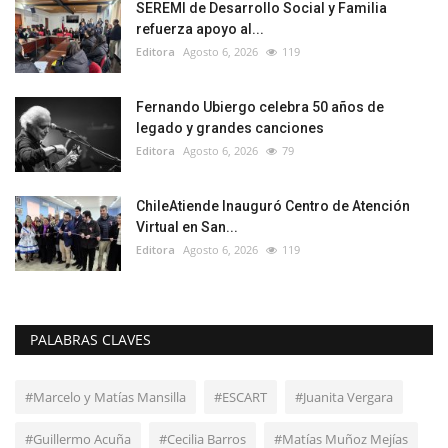
SEREMI de Desarrollo Social y Familia
refuerza apoyo al...
Editora
Agosto 6, 2026
119
Fernando Ubiergo celebra 50 años de
legado y grandes canciones
Editora
Agosto 6, 2026
79
ChileAtiende Inauguró Centro de Atención
Virtual en San...
Editora
Agosto 6, 2026
119
PALABRAS CLAVES
#Marcelo y Matías Mansilla
#ESCART
#Juanita Vergara
#Guillermo Acuña
#Cecilia Barros
#Matías Muñoz Mejías