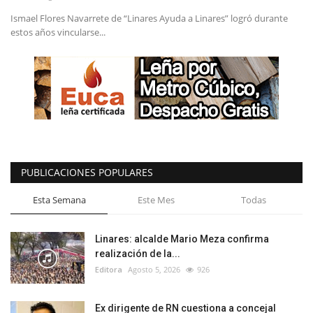
Ismael Flores Navarrete de “Linares Ayuda a Linares” logró durante
estos años vincularse...
PUBLICACIONES POPULARES
Esta Semana
Este Mes
Todas
Linares: alcalde Mario Meza confirma
realización de la...
Editora
Agosto 5, 2026
926
Ex dirigente de RN cuestiona a concejal