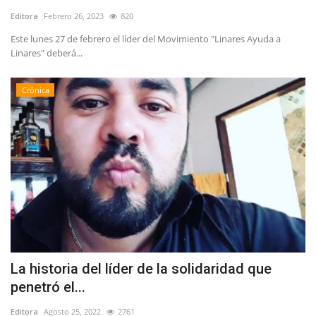
Editora
Febrero 26, 2023
820
Este lunes 27 de febrero el líder del Movimiento "Linares Ayuda a
Linares" deberá...
Crónica
La historia del líder de la solidaridad que
penetró el...
Editora
Agosto 25, 2022
2761