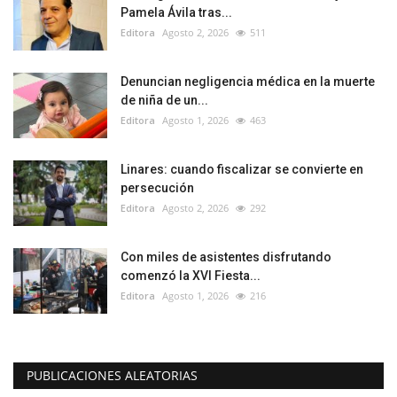
Pamela Ávila tras...
Editora
Agosto 2, 2026
511
Denuncian negligencia médica en la muerte
de niña de un...
Editora
Agosto 1, 2026
463
Linares: cuando fiscalizar se convierte en
persecución
Editora
Agosto 2, 2026
292
Con miles de asistentes disfrutando
comenzó la XVI Fiesta...
Editora
Agosto 1, 2026
216
PUBLICACIONES ALEATORIAS