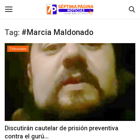
Tag:
#Marcia Maldonado
Inicio
Tribunales
Crónica
Policial
Tribunales
Deporte
Política
Discutirán cautelar de prisión preventiva
contra el gurú...
Espectáculos