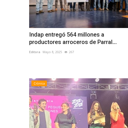
Crónica
Indap entregó 564 millones a
productores arroceros de Parral...
Editora
Mayo 8, 2025
267
Empleo estacional, ¿sólo un tra
temporada?
Editora
Agosto 4, 2026
87
Crónica