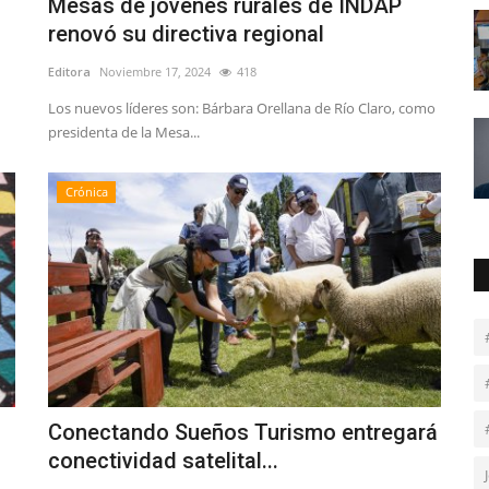
Mesas de jóvenes rurales de INDAP
renovó su directiva regional
Editora
Noviembre 17, 2024
418
Los nuevos líderes son: Bárbara Orellana de Río Claro, como
presidenta de la Mesa...
Crónica
Conectando Sueños Turismo entregará
conectividad satelital...