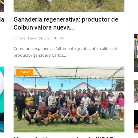
la
Ganadería regenerativa: productor de
Colbún valora nueva...
Editora
Enero 24, 2025
342
Como una experiencia “altamente gratificante” calificó el
productor ganadero Carlos...
Crónica