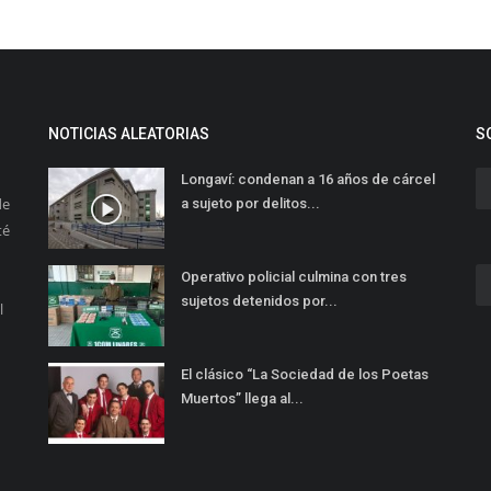
NOTICIAS ALEATORIAS
S
Longaví: condenan a 16 años de cárcel
de
a sujeto por delitos...
té
Operativo policial culmina con tres
sujetos detenidos por...
l
El clásico “La Sociedad de los Poetas
Muertos” llega al...