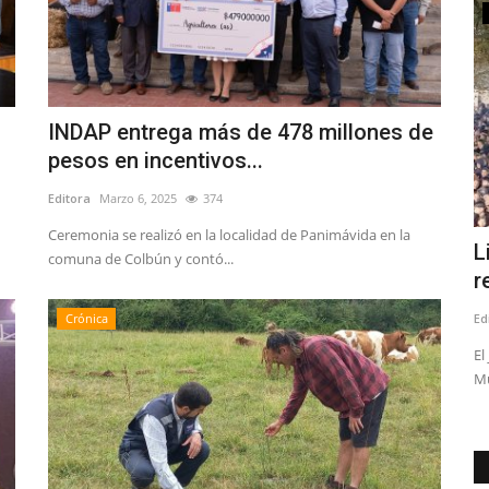
Espectáculos
INDAP entrega más de 478 millones de
pesos en incentivos...
Editora
Marzo 6, 2025
374
Ceremonia se realizó en la localidad de Panimávida en la
bajo de
Con miles de asistentes disfrutando
L
comuna de Colbún y contó...
comenzó la XVI Fiesta...
r
Editora
Agosto 1, 2026
192
Ed
Crónica
Por decimosexto año, Talca se convierte en el epicentro de la
El
fiesta de inverno...
Mu