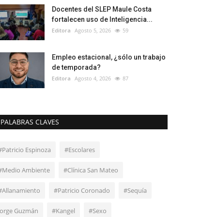
Docentes del SLEP Maule Costa
fortalecen uso de Inteligencia...
Editora
Agosto 5, 2026
59
Empleo estacional, ¿sólo un trabajo
de temporada?
Editora
Agosto 4, 2026
87
PALABRAS CLAVES
#Patricio Espinoza
#Escolares
#Medio Ambiente
#Clínica San Mateo
#Allanamiento
#Patricio Coronado
#Sequía
Jorge Guzmán
#Kangel
#Sexo