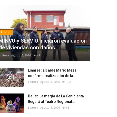
Crónica
MINVU y SERVIU iniciaron evaluación
de viviendas con daños...
Editora
Agosto 5, 2026
47
Linares: alcalde Mario Meza
confirma realización de la...
Editora
Agosto 5, 2026
723
Ballet: La magia de La Cenicienta
llegará al Teatro Regional...
Editora
Agosto 5, 2026
61