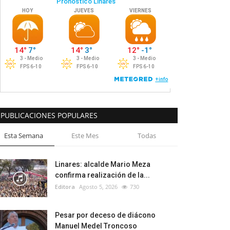
PUBLICACIONES POPULARES
Esta Semana
Este Mes
Todas
Linares: alcalde Mario Meza
confirma realización de la...
Editora
Agosto 5, 2026
730
Pesar por deceso de diácono
Manuel Medel Troncoso