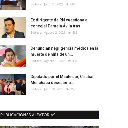
Editora
Julio 31, 2026
696
Ex dirigente de RN cuestiona a
concejal Pamela Ávila tras...
Editora
Agosto 2, 2026
486
Denuncian negligencia médica en la
muerte de niña de un...
Editora
Agosto 1, 2026
434
Diputado por el Maule sur, Cristián
Menchaca desestima...
Editora
Julio 30, 2026
353
PUBLICACIONES ALEATORIAS