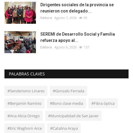
Dirigentes sociales de la provincia se
reunieron con delegado...
Editora
Agosto 7, 2026
95
SEREMI de Desarrollo Social y Familia
refuerza apoyo al...
Editora
Agosto 6, 2026
137
PALABRAS CLAVES
#Senderismo Linares
#Gonzalo Ferrada
#Benjamín Ramírez
#Bono clase media
#Fibra óptica
#Ana Alicia Orrego
#Municipalidad de San Javier
#Eric Waghorn Arce
#Catalina Araya