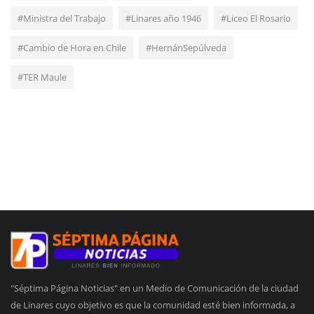
#Ministra del Trabajo
#Linares año 1946
#Liceo El Rosario
#Cambio de Hora en Chile
#HernánSepúlveda
#TER Maule
"Séptima Página Noticias" en un Medio de Comunicación de la ciudad
de Linares cuyo objetivo es que la comunidad esté bien informada, a