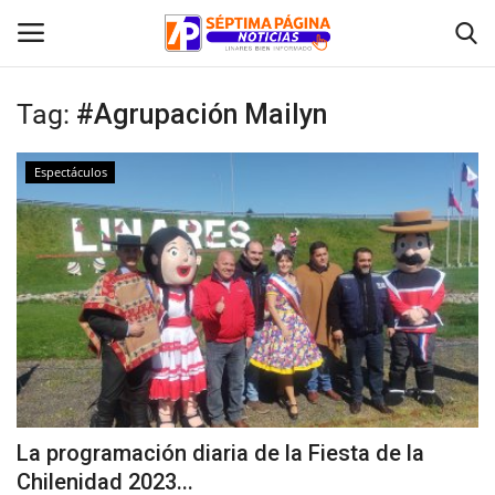
Tag:
#Agrupación Mailyn
Inicio
Espectáculos
Crónica
Policial
Tribunales
Deporte
Política
La programación diaria de la Fiesta de la
Chilenidad 2023...
Espectáculos