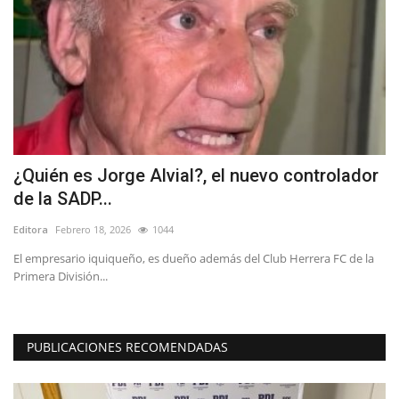
¿Quién es Jorge Alvial?, el nuevo controlador
C
de la SADP...
c
Editora
Febrero 18, 2026
1044
Ed
n
El empresario iquiqueño, es dueño además del Club Herrera FC de la
Po
Primera División...
in
PUBLICACIONES RECOMENDADAS