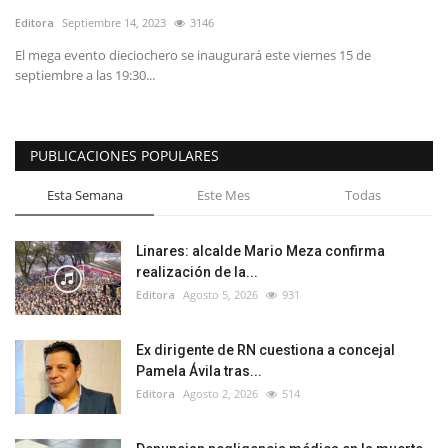
Editora
Septiembre 14, 2023
3146
El mega evento dieciochero se inaugurará este viernes 15 de
septiembre a las 19:30...
PUBLICACIONES POPULARES
Esta Semana
Este Mes
Todas
Linares: alcalde Mario Meza confirma
realización de la...
Editora
Agosto 5, 2026
931
Ex dirigente de RN cuestiona a concejal
Pamela Ávila tras...
Editora
Agosto 2, 2026
514