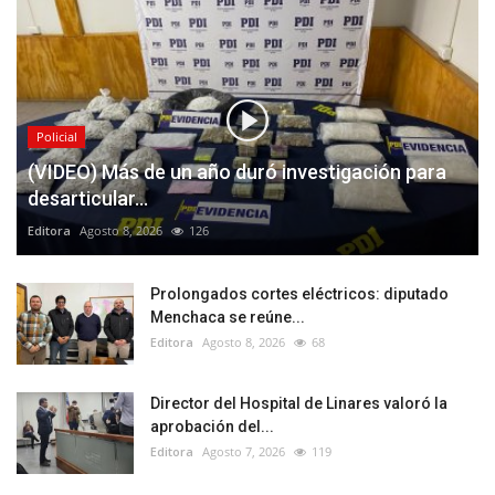
Policial
(VIDEO) Más de un año duró investigación para
desarticular...
Editora
Agosto 8, 2026
126
Prolongados cortes eléctricos: diputado
Menchaca se reúne...
Editora
Agosto 8, 2026
68
Director del Hospital de Linares valoró la
aprobación del...
Editora
Agosto 7, 2026
119