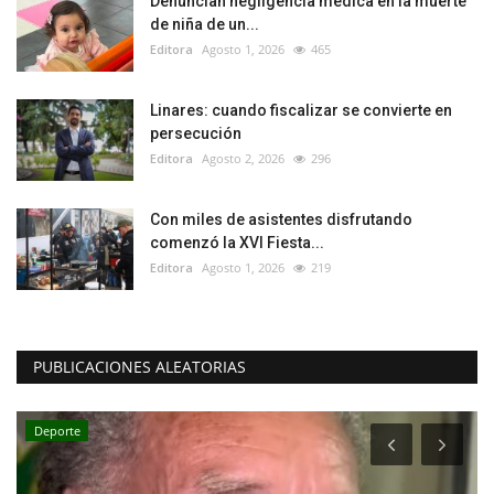
Denuncian negligencia médica en la muerte
de niña de un...
Editora
Agosto 1, 2026
465
Linares: cuando fiscalizar se convierte en
persecución
Editora
Agosto 2, 2026
296
Con miles de asistentes disfrutando
comenzó la XVI Fiesta...
Editora
Agosto 1, 2026
219
PUBLICACIONES ALEATORIAS
Deporte