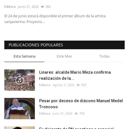
Editora
Junio 21, 2022
582
El 24 de junio estará disponible el primer álbum de la artista
sanjavierina. Proyecto...
PUBLICACIONES POPULARES
Esta Semana
Este Mes
Todas
Linares: alcalde Mario Meza confirma
realización de la...
Editora
Agosto 5, 2026
895
Pesar por deceso de diácono Manuel Medel
Troncoso
Editora
Julio 31, 2026
708