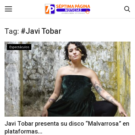
Tag:
#Javi Tobar
Inicio
Espectáculos
Crónica
Policial
Tribunales
Deporte
Política
Javi Tobar presenta su disco “Malvarrosa” en
plataformas...
Espectáculos