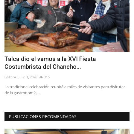
Talca dio el vamos a la XVI Fiesta
C
Costumbrista del Chancho...
V
Editora
Julio 1, 2026
315
Ed
La tradicional celebración reunirá a miles de visitantes para disfrutar
La
de la gastronomía,...
qu
PUBLICACIONES RECOMENDADAS