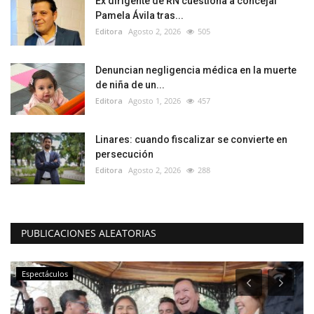
Ex dirigente de RN cuestiona a concejal
Pamela Ávila tras...
Editora
Agosto 2, 2026
505
Denuncian negligencia médica en la muerte
de niña de un...
Editora
Agosto 1, 2026
457
Linares: cuando fiscalizar se convierte en
persecución
Editora
Agosto 2, 2026
288
PUBLICACIONES ALEATORIAS
Espectáculos