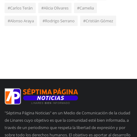
#Carlos Terán
#Alicia Olivares
#Camelia
#Alonso Araya
#Rodrigo Serrano
#Cristián Gómez
"Séptima Página Noticias" en un Medio de Comunicación de la ciudad
de Linares cuyo objetivo es que la comunidad esté bien informada, a
través de un periodismo que respeta la libertad de expresión y por
sobre todo los derechos humanos. El objetivo es aportar al desarrollo