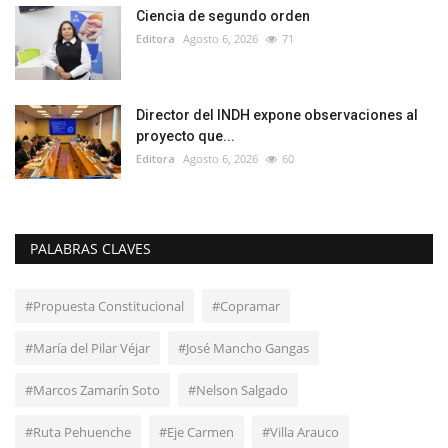
Ciencia de segundo orden
Editora
Agosto 6, 2026
71
Director del INDH expone observaciones al
proyecto que...
Editora
Agosto 6, 2026
60
PALABRAS CLAVES
#Propuesta Constitucional
#Copramar
#María del Pilar Véjar
#José Mancho Gangas
#Marcos Zamarín Soto
#Nelson Salgado
#Ruta Pehuenche
#Eje Carmen
#Villa Arauco