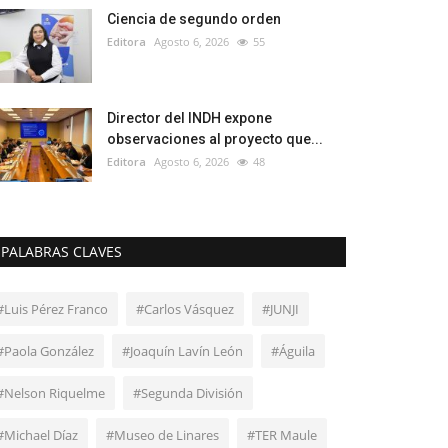
Ciencia de segundo orden
Editora
Agosto 6, 2026
55
Director del INDH expone
observaciones al proyecto que...
Editora
Agosto 6, 2026
48
PALABRAS CLAVES
#Luis Pérez Franco
#Carlos Vásquez
#JUNJI
#Paola González
#Joaquín Lavín León
#Águila
#Nelson Riquelme
#Segunda División
#Michael Díaz
#Museo de Linares
#TER Maule