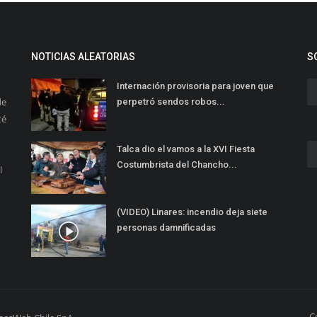
NOTICIAS ALEATORIAS
S
Internación provisoria para joven que
de
perpetró sendos robos...
té
Talca dio el vamos a la XVI Fiesta
Costumbrista del Chancho...
l
(VIDEO) Linares: incendio deja siete
personas damnificadas
C