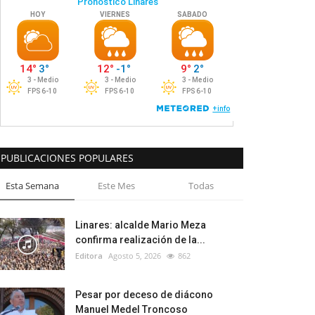
PUBLICACIONES POPULARES
Esta Semana
Este Mes
Todas
Linares: alcalde Mario Meza
confirma realización de la...
Editora
Agosto 5, 2026
862
Pesar por deceso de diácono
Manuel Medel Troncoso