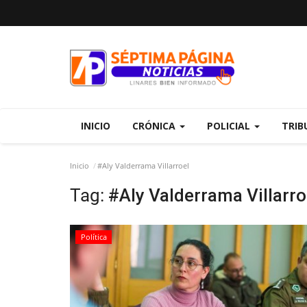
INICIO
CRÓNICA
POLICIAL
TRIB
Inicio
#Aly Valderrama Villarroel
Tag:
#Aly Valderrama Villarro
Política