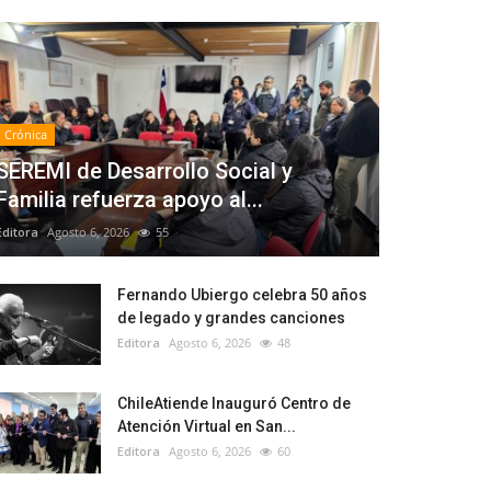
Crónica
SEREMI de Desarrollo Social y
Familia refuerza apoyo al...
Editora
Agosto 6, 2026
55
Fernando Ubiergo celebra 50 años
de legado y grandes canciones
Editora
Agosto 6, 2026
48
ChileAtiende Inauguró Centro de
Atención Virtual en San...
Editora
Agosto 6, 2026
60