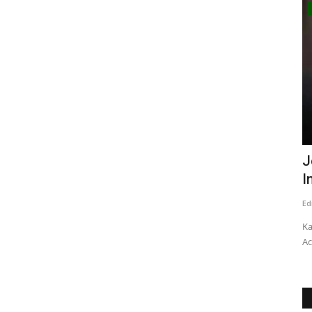
Deporte
a
Avanza construcción del polideportivo
J
.
de Yerbas Buenas
I
Editora
Enero 7, 2026
769
Ed
elluhue y
La obra tiene un avance físico del 58 por ciento. Inversión de
Ka
3 mil 815 millones...
Ac