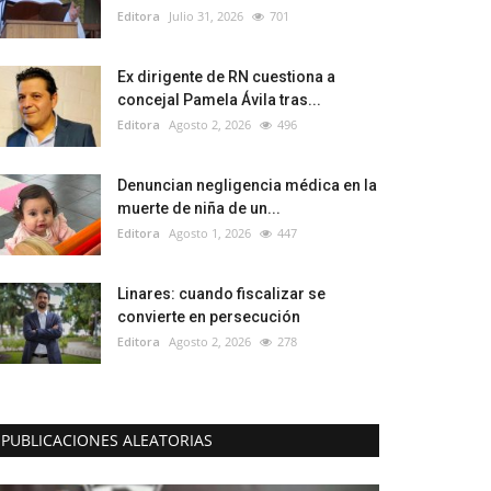
Editora
Julio 31, 2026
701
Ex dirigente de RN cuestiona a
concejal Pamela Ávila tras...
Editora
Agosto 2, 2026
496
Denuncian negligencia médica en la
muerte de niña de un...
Editora
Agosto 1, 2026
447
Linares: cuando fiscalizar se
convierte en persecución
Editora
Agosto 2, 2026
278
PUBLICACIONES ALEATORIAS