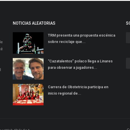
NOTICIAS ALEATORIAS
S
TRM presenta una propuesta escénica
de
sobre reciclaje que...
té
“Cazatalentos” polaco llega a Linares
para observar a jugadores...
l
Carrera de Obstetricia participa en
inicio regional de...
C