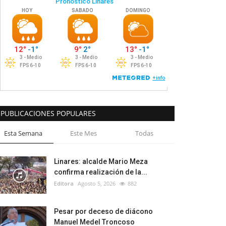
PUBLICACIONES POPULARES
Esta Semana
Este Mes
Todas
Linares: alcalde Mario Meza
confirma realización de la...
Editora
Agosto 5, 2026
882
Pesar por deceso de diácono
Manuel Medel Troncoso