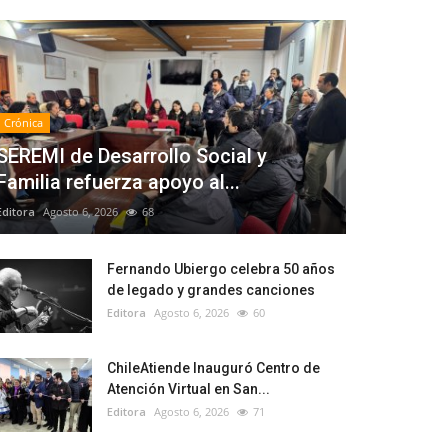
Crónica
SEREMI de Desarrollo Social y
Familia refuerza apoyo al...
Editora
Agosto 6, 2026
68
Fernando Ubiergo celebra 50 años
de legado y grandes canciones
Editora
Agosto 6, 2026
60
ChileAtiende Inauguró Centro de
Atención Virtual en San...
Editora
Agosto 6, 2026
71