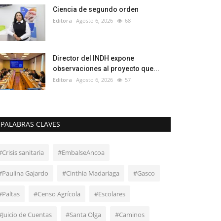
Ciencia de segundo orden
Editora
Agosto 6, 2026
68
Director del INDH expone
observaciones al proyecto que...
Editora
Agosto 6, 2026
57
PALABRAS CLAVES
#Crisis sanitaria
#EmbalseAncoa
#Paulina Gajardo
#Cinthia Madariaga
#Gasco
#Paltas
#Censo Agrícola
#Escolares
#Juicio de Cuentas
#Santa Olga
#Caminos