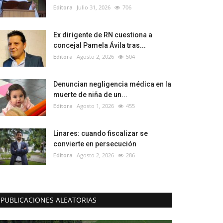
Editora
Julio 31, 2026
706
Ex dirigente de RN cuestiona a
concejal Pamela Ávila tras...
Editora
Agosto 2, 2026
504
Denuncian negligencia médica en la
muerte de niña de un...
Editora
Agosto 1, 2026
455
Linares: cuando fiscalizar se
convierte en persecución
Editora
Agosto 2, 2026
286
PUBLICACIONES ALEATORIAS