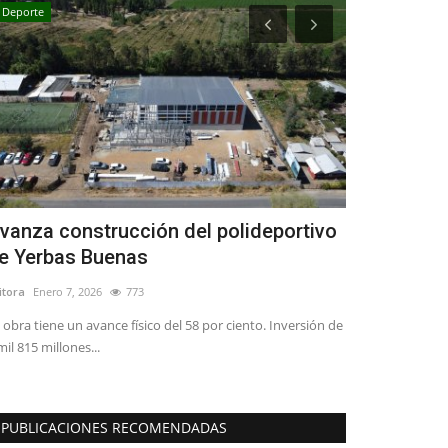
Deporte
Crónica
vanza construcción del polideportivo
Empleo esta
e Yerbas Buenas
temporada
itora
Enero 7, 2026
773
Editora
Agosto 4, 
 obra tiene un avance físico del 58 por ciento. Inversión de
mil 815 millones...
PUBLICACIONES RECOMENDADAS