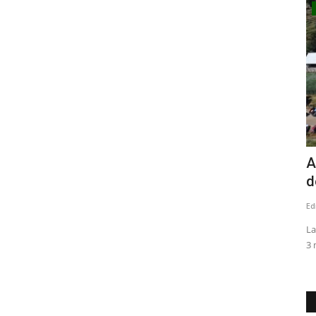
Crónica
Agua que se va, nieve que falta: la
A
paradoja de un Maule...
d
Editora
Agosto 4, 2026
138
Ed
"Los datos actuales reflejan esta realidad. Al 3 de agosto, la
La
cordillera registra...
3 