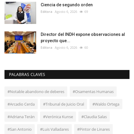
Ciencia de segundo orden
Editora
Agosto 6, 2026
69
Director del INDH expone observaciones al
proyecto que...
Editora
Agosto 6, 2026
60
PALABRAS CLAVES
#Notable abandono de deberes
#Osamentas Humanas
#Arcadio Cerda
#Tribunal de Juicio Oral
#Waldo Ortega
#Adriana Terán
#Verónica Kunse
#Claudia Salas
#San Antonio
#Luis Valladares
#Pintor de Linares