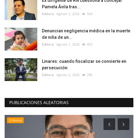
Ex dirigente de RN cuestiona a concejal
Pamela Ávila tras...
Editora
Agosto 2, 2026
504
Denuncian negligencia médica en la muerte
de niña de un...
Editora
Agosto 1, 2026
455
Linares: cuando fiscalizar se convierte en
persecución
Editora
Agosto 2, 2026
286
PUBLICACIONES ALEATORIAS
Crónica