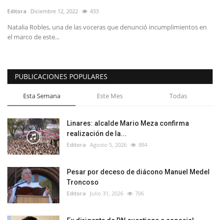
Editora
Diciembre 12, 2022
433
Natalia Robles, una de las voceras que denunció incumplimientos en
el marco de este...
PUBLICACIONES POPULARES
Esta Semana
Este Mes
Todas
Linares: alcalde Mario Meza confirma
realización de la...
Editora
Agosto 5, 2026
884
Pesar por deceso de diácono Manuel Medel
Troncoso
Editora
Julio 31, 2026
706