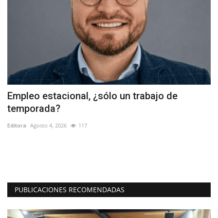
n
Empleo estacional, ¿sólo un trabajo de
L
temporada?
d
Editora
Agosto 4, 2026
117
Ed
os
Do
en
PUBLICACIONES RECOMENDADAS