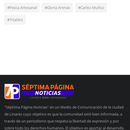
#Pesca Artesanal
#Gloria Arenas
#Carlos Muñoz
#Triatlón
"Séptima Página Noticias" en un Medio de Comunicación de la ciudad
de Linares cuyo objetivo es que la comunidad esté bien informada, a
través de un periodismo que respeta la libertad de expresión y por
sobre todo los derechos humanos. El objetivo es aportar al desarrollo