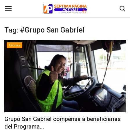
Tag:
#Grupo San Gabriel
Inicio
Crónica
Crónica
Policial
Tribunales
Deporte
Política
Grupo San Gabriel compensa a beneficiarias
del Programa...
Espectáculos