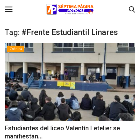
Tag:
#Frente Estudiantil Linares
Inicio
Crónica
Crónica
Policial
Tribunales
Deporte
Política
Estudiantes del liceo Valentín Letelier se
manifiestan...
Espectáculos