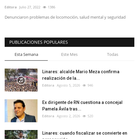
Editora
Julio 27, 2022
1386
Denunciaron problemas de locomoción, salud mental y seguridad
PUBLICACIONES POPULARES
Esta Semana
Este Mes
Todas
Linares: alcalde Mario Meza confirma
realización de la...
Editora
Agosto 5, 2026
946
Ex dirigente de RN cuestiona a concejal
Pamela Ávila tras...
Editora
Agosto 2, 2026
520
Linares: cuando fiscalizar se convierte en