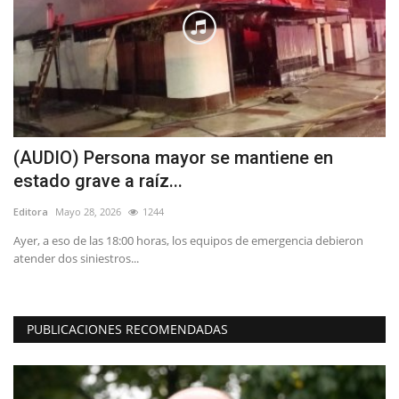
(AUDIO) Persona mayor se mantiene en
L
estado grave a raíz...
Ed
Editora
Mayo 28, 2026
1244
"L
co
Ayer, a eso de las 18:00 horas, los equipos de emergencia debieron
atender dos siniestros...
PUBLICACIONES RECOMENDADAS