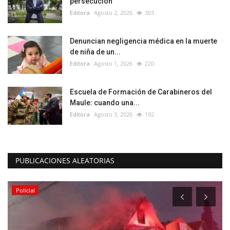
persecución
Editora
Agosto 2, 2026
303
Denuncian negligencia médica en la muerte
de niña de un...
Editora
Agosto 1, 2026
220
Escuela de Formación de Carabineros del
Maule: cuando una...
Editora
Agosto 3, 2026
192
PUBLICACIONES ALEATORIAS
Policial