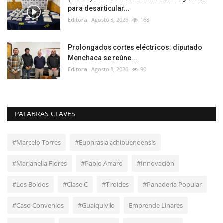
para desarticular...
Editora
Agosto 8, 2026
168
Prolongados cortes eléctricos: diputado
Menchaca se reúne...
Editora
Agosto 8, 2026
90
PALABRAS CLAVES
#Marcelo Torres
#Euphrasia achibuenoensis
#Marianella Flores
#Pablo Amaro
#Innovación
#Los Boldos
#Clase C
#Tiroides
#Panadería Popular
#Caso Convenios
#Guaiquivilo
Emprende Linares