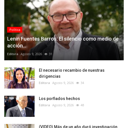
Política
Lenin Fuentes Barros: El silencio como medio de
acción...
Editora
Agosto 9, 2026
31
El necesario recambio de nuestras
dirigencias
Editora
Agosto 9, 2026
34
Los porfiados hechos
Editora
Agosto 9, 2026
48
(VIDEO) Más de un año duró investigación