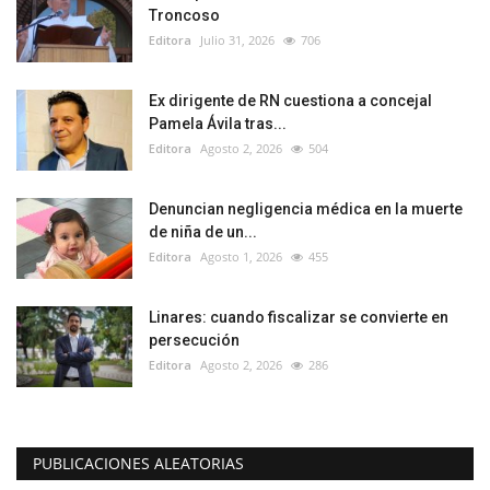
Troncoso
Editora
Julio 31, 2026
706
Ex dirigente de RN cuestiona a concejal
Pamela Ávila tras...
Editora
Agosto 2, 2026
504
Denuncian negligencia médica en la muerte
de niña de un...
Editora
Agosto 1, 2026
455
Linares: cuando fiscalizar se convierte en
persecución
Editora
Agosto 2, 2026
286
PUBLICACIONES ALEATORIAS