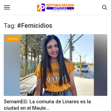
Tag:
#Femicidios
Inicio
Crónica
Crónica
Policial
Tribunales
Deporte
Política
SernamEG: La comuna de Linares es la
ciudad en el Maule...
Espectáculos