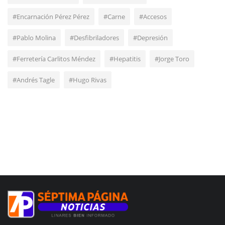
#Encarnación Pérez Pérez
#Carne
#Accesos
#Pablo Molina
#Desfibriladores
#Depresión
#Ferretería Carlitos Méndez
#Hepatitis
#Jorge Toro
#Andrés Tagle
#Hugo Rivas