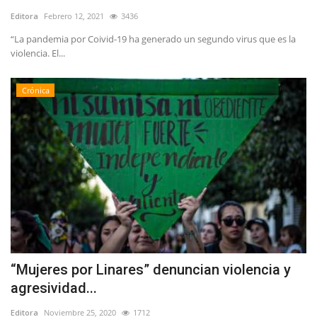
Editora
Febrero 12, 2021
3436
“La pandemia por Coivid-19 ha generado un segundo virus que es la
violencia. El...
Crónica
“Mujeres por Linares” denuncian violencia y
agresividad...
Editora
Noviembre 25, 2020
1712