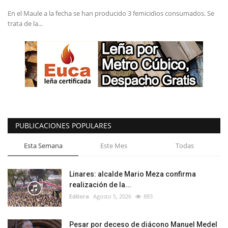
En el Maule a la fecha se han producido 3 femicidios consumados. Se
trata de la...
PUBLICACIONES POPULARES
Esta Semana
Este Mes
Todas
Linares: alcalde Mario Meza confirma
realización de la...
Editora
Agosto 5, 2026
883
Pesar por deceso de diácono Manuel Medel