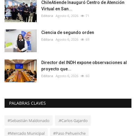
ChileAtiende Inauguró Centro de Atención
Virtual en San...
Editora
Agosto 6, 2026
71
Ciencia de segundo orden
Editora
Agosto 6, 2026
69
Director del INDH expone observaciones al
proyecto que...
Editora
Agosto 6, 2026
60
PALABRAS CLAVES
#Sebastián Maldonado
.#Carlos Gajardo
#Mercado Municipal
#Paso Pehuenche