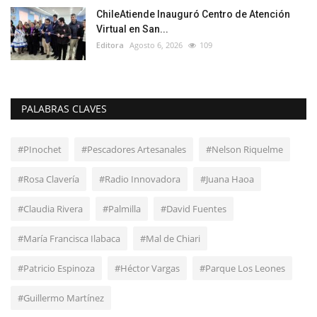
ChileAtiende Inauguró Centro de Atención
Virtual en San...
Editora
Agosto 6, 2026
109
PALABRAS CLAVES
#PInochet
#Pescadores Artesanales
#Nelson Riquelme
#Rosa Clavería
#Radio Innovadora
#Juana Haoa
#Claudia Rivera
#Palmilla
#David Fuentes
#María Francisca Ilabaca
#Mal de Chiari
#Patricio Espinoza
#Héctor Vargas
#Parque Los Leones
#Guillermo Martínez