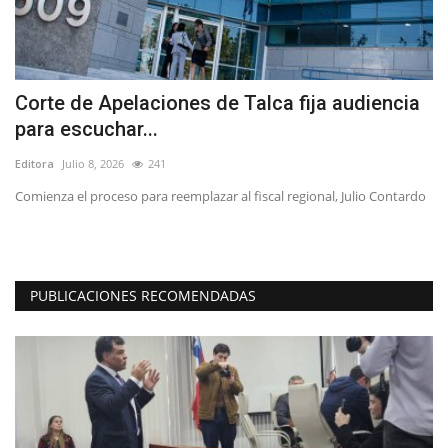
Corte de Apelaciones de Talca fija audiencia
A
para escuchar...
M
Editora
Julio 8, 2026
241
Ed
io
Comienza el proceso para reemplazar al fiscal regional, Julio Contardo
Co
la 
PUBLICACIONES RECOMENDADAS