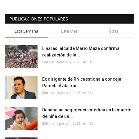
PUBLICACIONES POPULARES
Esta Semana
Este Mes
Todas
Linares: alcalde Mario Meza confirma
realización de la...
Editora
Agosto 5, 2026
919
Ex dirigente de RN cuestiona a concejal
Pamela Ávila tras...
Editora
Agosto 2, 2026
511
Denuncian negligencia médica en la muerte
de niña de un...
Editora
Agosto 1, 2026
460