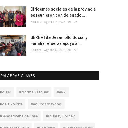
Dirigentes sociales de la provincia
se reunieron con delegado...
Editora
Agosto 7, 2026
128
SEREMI de Desarrollo Social y
Familia refuerza apoyo al...
Editora
Agosto 6, 2026
155
PALABRAS CLAVES
#Mujer
#Norma Vásquez
#APP
#Mala Política
#Adultos mayores
#Gendarmería de Chile
#Millaray Cornejo