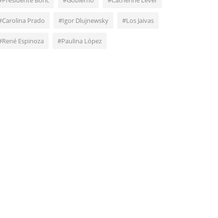
#Presidente Boric
#Gobierno
#Catherine Lever
#Carolina Prado
#Igor Dlujnewsky
#Los Jaivas
#René Espinoza
#Paulina López