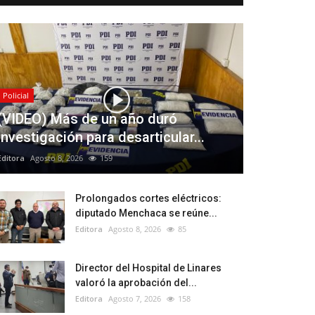
Policial
(VIDEO) Más de un año duró
investigación para desarticular...
Editora
Agosto 8, 2026
159
Prolongados cortes eléctricos:
diputado Menchaca se reúne...
Editora
Agosto 8, 2026
85
Director del Hospital de Linares
valoró la aprobación del...
Editora
Agosto 7, 2026
158