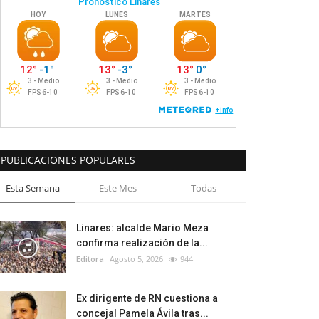
PUBLICACIONES POPULARES
Esta Semana
Este Mes
Todas
Linares: alcalde Mario Meza
confirma realización de la...
Editora
Agosto 5, 2026
944
Ex dirigente de RN cuestiona a
concejal Pamela Ávila tras...