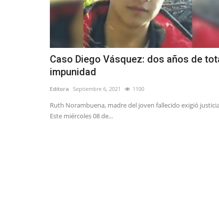
Tribunales
Caso Diego Vásquez: dos años de tot
impunidad
Editora
Septiembre 6, 2021
1100
Ruth Norambuena, madre del joven fallecido exigió justicia
Este miércoles 08 de...
Linares: arresto domiciliario tot
arraigo nacional...
Editora
Abril 20, 2026
1083
H.N. fue formalizado por cuasidelito de homicidi
establecieron cinco...