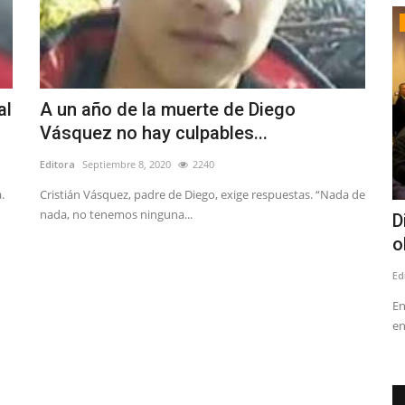
Espectáculos
al
A un año de la muerte de Diego
Vásquez no hay culpables...
Editora
Septiembre 8, 2020
2240
.
Cristián Vásquez, padre de Diego, exige respuestas. “Nada de
nada, no tenemos ninguna...
al y
Llega el Tomo IV de las “Las Crónicas
D
de Linares”
o
Editora
Julio 24, 2026
260
Ed
o. Las partes
El profesor, columnista e investigador Manuel Quevedo
En
Méndez presentará su nueva...
en