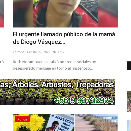
El urgente llamado público de la mamá
de Diego Vásquez...
Editora
Agosto 27, 2022
1717
gró
Ruth Norambuena viralizó por redes sociales un
desesperado mensaje en torno al misterioso...
Policial