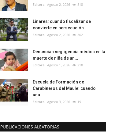
Editora
Agosto 2, 2026
518
Linares: cuando fiscalizar se
convierte en persecución
Editora
Agosto 2, 2026
302
Denuncian negligencia médica en la
muerte de niña de un...
Editora
Agosto 1, 2026
218
Escuela de Formación de
Carabineros del Maule: cuando
una...
Editora
Agosto 3, 2026
191
PUBLICACIONES ALEATORIAS