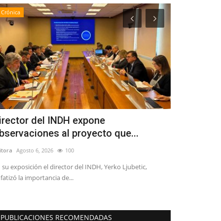
Crónica
Crónica
irector del INDH expone
MINVU y SE
bservaciones al proyecto que...
de vivienda
itora
Agosto 6, 2026
100
Editora
Agosto 5, 
 su exposición el director del INDH, Yerko Ljubetic,
La Ficha 2 corre
fatizó la importancia de...
considera una ins
PUBLICACIONES RECOMENDADAS