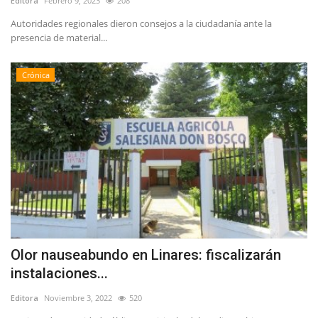
Editora
Febrero 9, 2023
208
Autoridades regionales dieron consejos a la ciudadanía ante la
presencia de material...
Crónica
Olor nauseabundo en Linares: fiscalizarán
instalaciones...
Editora
Noviembre 3, 2022
520