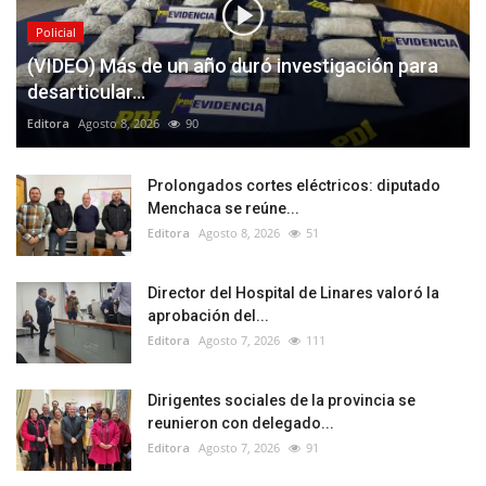
Policial
(VIDEO) Más de un año duró investigación para
desarticular...
Editora
Agosto 8, 2026
90
Prolongados cortes eléctricos: diputado
Menchaca se reúne...
Editora
Agosto 8, 2026
51
Director del Hospital de Linares valoró la
aprobación del...
Editora
Agosto 7, 2026
111
Dirigentes sociales de la provincia se
reunieron con delegado...
Editora
Agosto 7, 2026
91