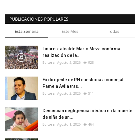
PUBLICACIONES POPULARES
Esta Semana
Este Mes
Todas
Linares: alcalde Mario Meza confirma
realización de la...
Editora
Agosto 5, 2026
928
Ex dirigente de RN cuestiona a concejal
Pamela Ávila tras...
Editora
Agosto 2, 2026
511
Denuncian negligencia médica en la muerte
de niña de un...
Editora
Agosto 1, 2026
464