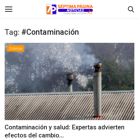
Tag:
#Contaminación
Inicio
Crónica
Crónica
Policial
Tribunales
Deporte
Política
Contaminación y salud: Expertas advierten
efectos del cambio...
Espectáculos