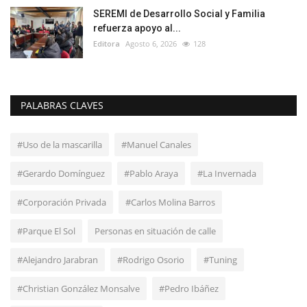
SEREMI de Desarrollo Social y Familia
refuerza apoyo al...
Editora
Agosto 6, 2026
128
PALABRAS CLAVES
#Uso de la mascarilla
#Manuel Canales
#Gerardo Domínguez
#Pablo Araya
#La Invernada
#Corporación Privada
#Carlos Molina Barros
#Parque El Sol
Personas en situación de calle
#Alejandro Jarabran
#Rodrigo Osorio
#Tuning
#Christian González Monsalve
#Pedro Ibáñez