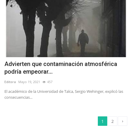
Advierten que contaminación atmosférica
podría empeorar...
Editora
Mayo 19, 2021
457
El académico de la Universidad de Talca, Sergio Wehinger, explicó las
consecuencias...
›
1
2