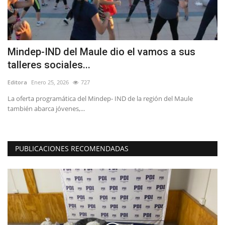
Mindep-IND del Maule dio el vamos a sus
J
talleres sociales...
I
Editora
Enero 25, 2026
727
Ed
La oferta programática del Mindep- IND de la región del Maule
El
también abarca jóvenes,...
“O
PUBLICACIONES RECOMENDADAS