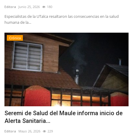
Editora
Junio 25, 2026
180
Especialistas de la UTalca resaltaron las consecuencias en la salud
humana de la...
Crónica
Seremi de Salud del Maule informa inicio de
Alerta Sanitaria...
Editora
Mayo 26, 2026
229