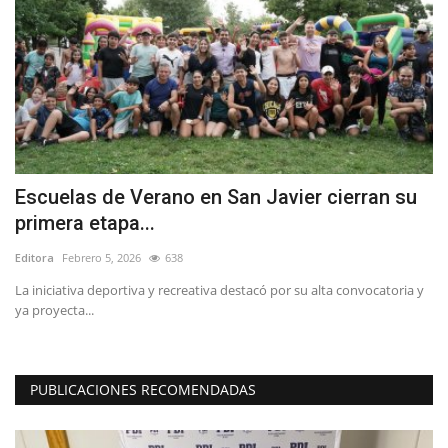
Escuelas de Verano en San Javier cierran su
D
primera etapa...
d
Editora
Febrero 5, 2026
638
Ed
l
La iniciativa deportiva y recreativa destacó por su alta convocatoria y
Re
ya proyecta...
as
PUBLICACIONES RECOMENDADAS