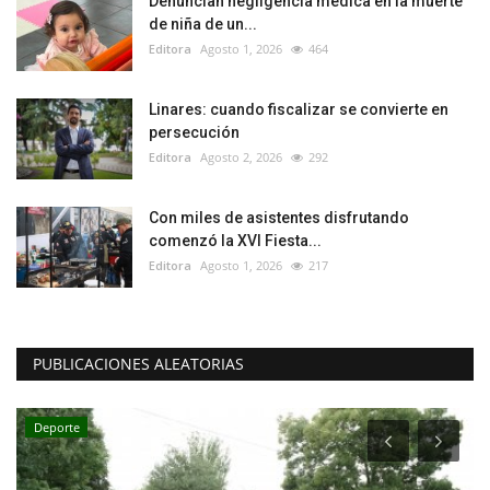
Denuncian negligencia médica en la muerte
de niña de un...
Editora
Agosto 1, 2026
464
Linares: cuando fiscalizar se convierte en
persecución
Editora
Agosto 2, 2026
292
Con miles de asistentes disfrutando
comenzó la XVI Fiesta...
Editora
Agosto 1, 2026
217
PUBLICACIONES ALEATORIAS
Deporte