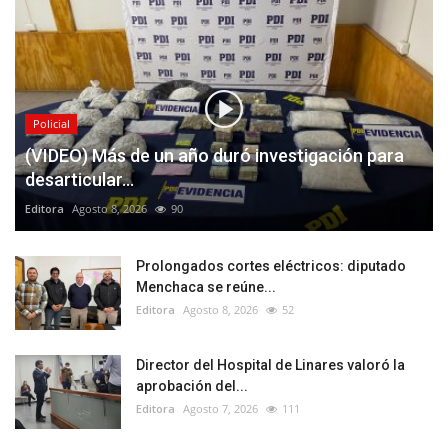
Policial
(VIDEO) Más de un año duró investigación para
desarticular...
Editora
Agosto 8, 2026
90
Prolongados cortes eléctricos: diputado
Menchaca se reúne...
Editora
Agosto 8, 2026
52
Director del Hospital de Linares valoró la
aprobación del...
Editora
Agosto 7, 2026
111