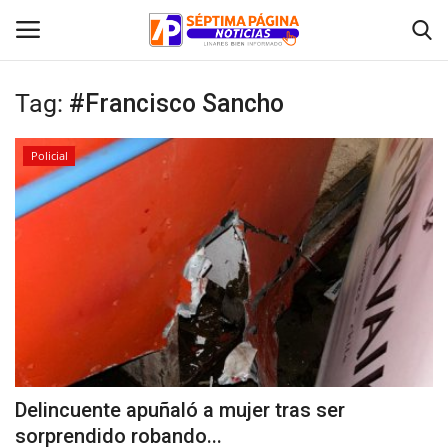
Tag:
#Francisco Sancho
Inicio
Policial
Crónica
Policial
Tribunales
Deporte
Política
Delincuente apuñaló a mujer tras ser
sorprendido robando...
Espectáculos