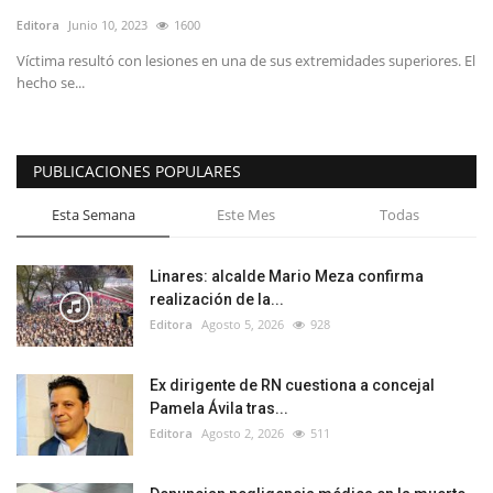
Editora
Junio 10, 2023
1600
Víctima resultó con lesiones en una de sus extremidades superiores. El
hecho se...
PUBLICACIONES POPULARES
Esta Semana
Este Mes
Todas
Linares: alcalde Mario Meza confirma
realización de la...
Editora
Agosto 5, 2026
928
Ex dirigente de RN cuestiona a concejal
Pamela Ávila tras...
Editora
Agosto 2, 2026
511