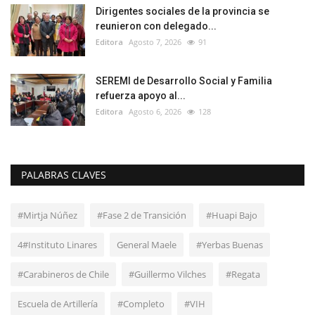
Dirigentes sociales de la provincia se
reunieron con delegado...
Editora
Agosto 7, 2026
91
SEREMI de Desarrollo Social y Familia
refuerza apoyo al...
Editora
Agosto 6, 2026
128
PALABRAS CLAVES
#Mirtja Núñez
#Fase 2 de Transición
#Huapi Bajo
4#Instituto Linares
General Maele
#Yerbas Buenas
#Carabineros de Chile
#Guillermo Vilches
#Regata
Escuela de Artillería
#Completo
#VIH