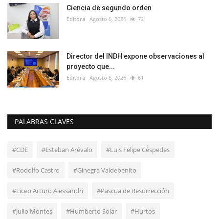
Ciencia de segundo orden
Editora
Agosto 6, 2026
72
Director del INDH expone observaciones al
proyecto que...
Editora
Agosto 6, 2026
61
PALABRAS CLAVES
#CDE
#Esteban Arévalo
#Luis Felipe Céspedes
#Rodolfo Castro
#Ginegra Valdebenito
#Liceo Arturo Alessandri
#Pascua de Resurrección
#Julio Montes
#Humberto Solar
#Hurtos