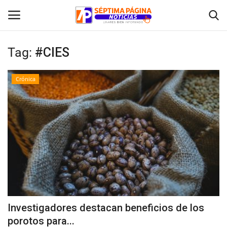
Tag:
#CIES
Inicio
Crónica
Crónica
Policial
Tribunales
Deporte
Política
Investigadores destacan beneficios de los
porotos para...
Espectáculos