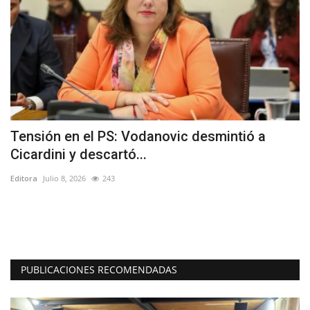
Tensión en el PS: Vodanovic desmintió a
E
Cicardini y descartó...
o
Editora
Julio 8, 2026
243
Ed
ras
Lo
vi
PUBLICACIONES RECOMENDADAS