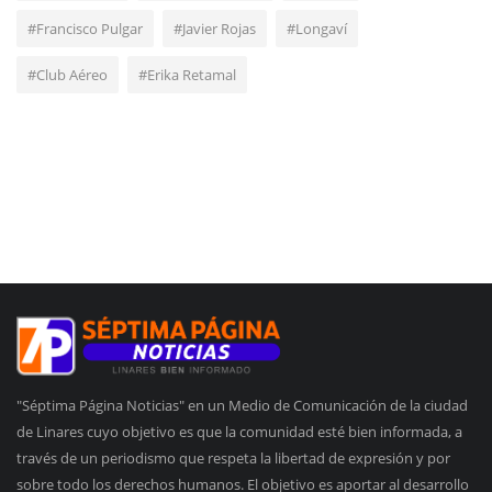
#Francisco Pulgar
#Javier Rojas
#Longaví
#Club Aéreo
#Erika Retamal
"Séptima Página Noticias" en un Medio de Comunicación de la ciudad
de Linares cuyo objetivo es que la comunidad esté bien informada, a
través de un periodismo que respeta la libertad de expresión y por
sobre todo los derechos humanos. El objetivo es aportar al desarrollo