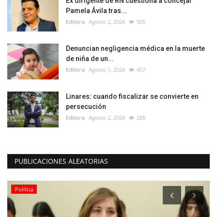
Ex dirigente de RN cuestiona a concejal
Pamela Ávila tras...
Editora
Agosto 2, 2026
505
Denuncian negligencia médica en la muerte
de niña de un...
Editora
Agosto 1, 2026
457
Linares: cuando fiscalizar se convierte en
persecución
Editora
Agosto 2, 2026
288
PUBLICACIONES ALEATORIAS
Política