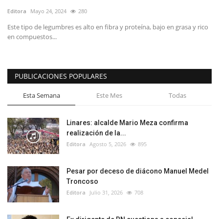
Editora
Mayo 24, 2024
280
Este tipo de legumbres es alto en fibra y proteína, bajo en grasa y rico
en compuestos...
PUBLICACIONES POPULARES
Esta Semana
Este Mes
Todas
Linares: alcalde Mario Meza confirma
realización de la...
Editora
Agosto 5, 2026
895
Pesar por deceso de diácono Manuel Medel
Troncoso
Editora
Julio 31, 2026
708