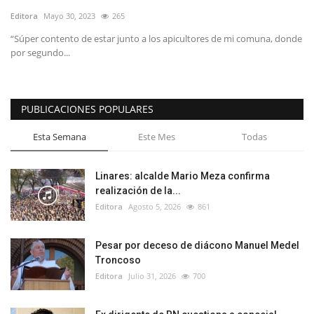
Editora
Mayo 30, 2023
265
“Súper contento de estar junto a los apicultores de mi comuna, donde
por segundo...
PUBLICACIONES POPULARES
Esta Semana
Este Mes
Todas
Linares: alcalde Mario Meza confirma
realización de la...
Editora
Agosto 5, 2026
861
Pesar por deceso de diácono Manuel Medel
Troncoso
Editora
Julio 31, 2026
700