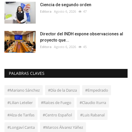
Ciencia de segundo orden
Editora
Agosto 6, 2026
47
Director del INDH expone observaciones al
proyecto que...
Editora
Agosto 6, 2026
45
PALABRAS CLAVES
#Mariano Sánchez
#Día de la Danza
#Empedrado
#Lilian Letelier
#Raíces de Fuego
#Claudio Iturra
#Alza de Tarifas
#Centro Español
#Luis Rabanal
#Longaví Canta
#Marcos Álvarez Yáñez