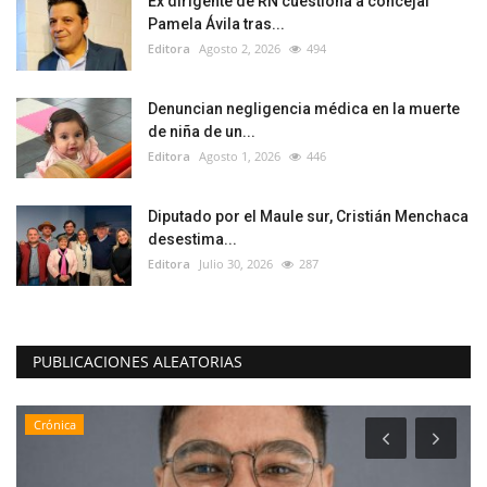
Ex dirigente de RN cuestiona a concejal
Pamela Ávila tras...
Editora
Agosto 2, 2026
494
Denuncian negligencia médica en la muerte
de niña de un...
Editora
Agosto 1, 2026
446
Diputado por el Maule sur, Cristián Menchaca
desestima...
Editora
Julio 30, 2026
287
PUBLICACIONES ALEATORIAS
Crónica