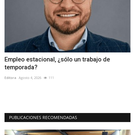
Empleo estacional, ¿sólo un trabajo de
M
temporada?
t
Editora
Agosto 4, 2026
111
Ed
La
ta
PUBLICACIONES RECOMENDADAS