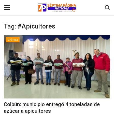
Tag:
#Apicultores
Inicio
Crónica
Crónica
Policial
Tribunales
Deporte
Política
Colbún: municipio entregó 4 toneladas de
azúcar a apicultores
Espectáculos