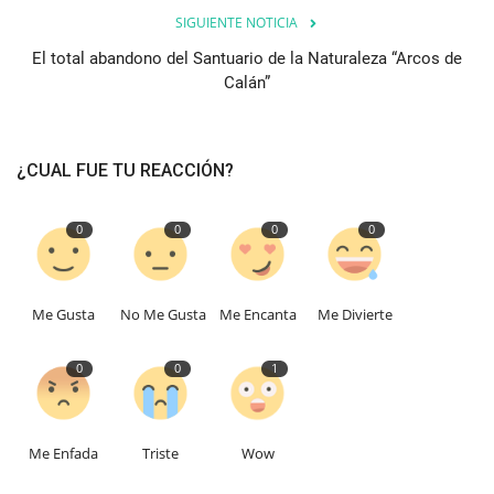
SIGUIENTE NOTICIA
El total abandono del Santuario de la Naturaleza “Arcos de
Calán”
¿CUAL FUE TU REACCIÓN?
0
0
0
0
Me Gusta
No Me Gusta
Me Encanta
Me Divierte
0
0
1
Me Enfada
Triste
Wow