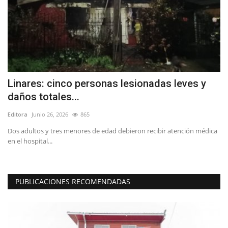
Linares: cinco personas lesionadas leves y
L
daños totales...
e
Editora
Junio 26, 2026
865
Ed
Dos adultos y tres menores de edad debieron recibir atención médica
Lo
en el hospital...
La
PUBLICACIONES RECOMENDADAS