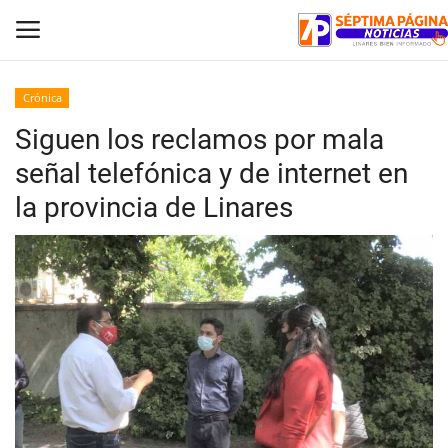
Crónica
Siguen los reclamos por mala
Inicio
señal telefónica y de internet en
Crónica
la provincia de Linares
Policial
Tribunales
Deporte
Política
Espectáculos