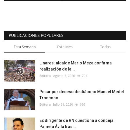
PUBLICACIONES POPULARES
Esta Semana
Este Mes
Todas
Linares: alcalde Mario Meza confirma
realización de la...
Editora
Agosto 5, 2026
791
Pesar por deceso de diácono Manuel Medel
Troncoso
Editora
Julio 31, 2026
696
Ex dirigente de RN cuestiona a concejal
Pamela Ávila tras...