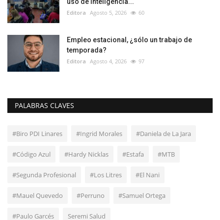
uso de Inteligencia...
Editora
Agosto 5, 2026
60
Empleo estacional, ¿sólo un trabajo de
temporada?
Editora
Agosto 4, 2026
97
PALABRAS CLAVES
#Biro PDI Linares
#Ingrid Morales
#Daniela de La Jara
#Código Azul
#Hardy Nicklas
#Estafa
#MTB
#Segunda Profesional
#Los Litres
#El Nani
#Mauel Quevedo
#Perruno
#Samuel Ortega
#Paulo Garcés
Seremi Salud