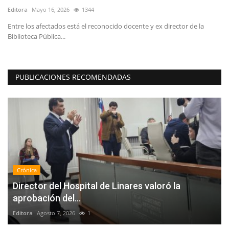
Editora
Mayo 16, 2026
1344
Ed
Entre los afectados está el reconocido docente y ex director de la
Biblioteca Pública...
PUBLICACIONES RECOMENDADAS
Crónica
Director del Hospital de Linares valoró la
aprobación del...
Editora
Agosto 7, 2026
1