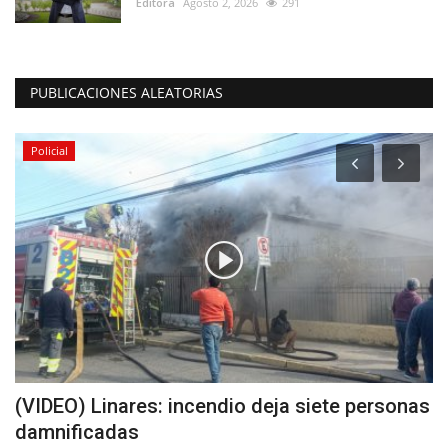
Editora
Agosto 2, 2026
291
PUBLICACIONES ALEATORIAS
Policial
(VIDEO) Linares: incendio deja siete personas
E
damnificadas
t