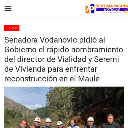
Política
Senadora Vodanovic pidió al
Inicio
Gobierno el rápido nombramiento
Crónica
del director de Vialidad y Seremi
de Vivienda para enfrentar
Policial
reconstrucción en el Maule
Tribunales
Deporte
Política
Espectáculos