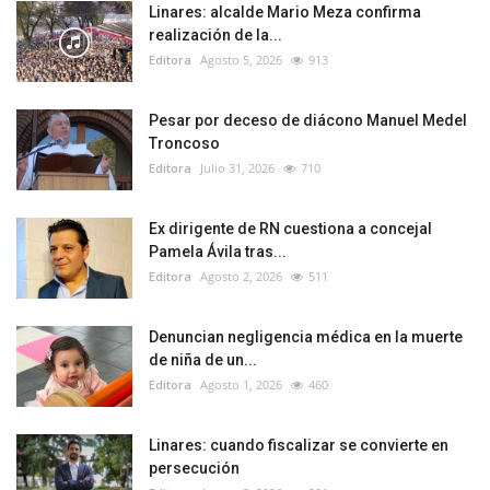
Linares: alcalde Mario Meza confirma
realización de la...
Editora
Agosto 5, 2026
913
Pesar por deceso de diácono Manuel Medel
Troncoso
Editora
Julio 31, 2026
710
Ex dirigente de RN cuestiona a concejal
Pamela Ávila tras...
Editora
Agosto 2, 2026
511
Denuncian negligencia médica en la muerte
de niña de un...
Editora
Agosto 1, 2026
460
Linares: cuando fiscalizar se convierte en
persecución