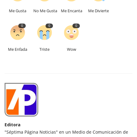
Me Gusta
No Me Gusta
Me Encanta
Me Divierte
0
0
0
Me Enfada
Triste
Wow
Editora
"Séptima Página Noticias" en un Medio de Comunicación de