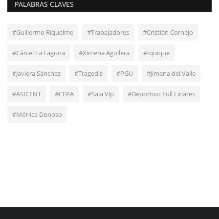
PALABRAS CLAVES
#Guillermo Riquelme
#Trabajadores
#Cristián Cornejo
#Cárcel La Laguna
#Ximena Aguilera
#Iquique
#Javiera Sánchez
#Tragedis
#PGU
#Jimena del Valle
#ASICENT
#CEPA
#Sala Vip
#Deportivo Full Linares
#Mónica Donoso