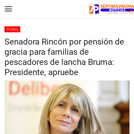
Política
Senadora Rincón por pensión de
Inicio
gracia para familias de
Crónica
pescadores de lancha Bruma:
Presidente, apruebe
Policial
Tribunales
Deporte
Política
Espectáculos