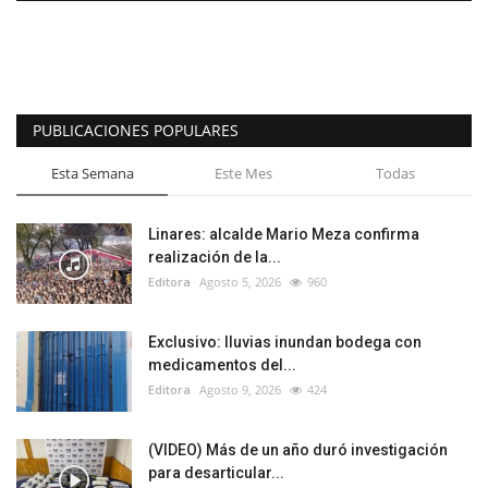
PUBLICACIONES POPULARES
Esta Semana
Este Mes
Todas
Linares: alcalde Mario Meza confirma
realización de la...
Editora
Agosto 5, 2026
960
Exclusivo: lluvias inundan bodega con
medicamentos del...
Editora
Agosto 9, 2026
424
(VIDEO) Más de un año duró investigación
para desarticular...