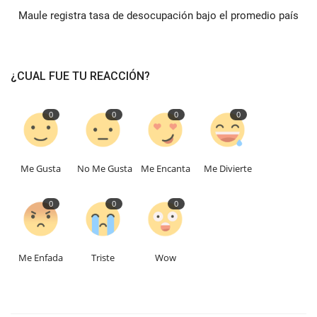
Maule registra tasa de desocupación bajo el promedio país
¿CUAL FUE TU REACCIÓN?
0
0
0
0
Me Gusta
No Me Gusta
Me Encanta
Me Divierte
0
0
0
Me Enfada
Triste
Wow