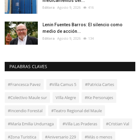
medicamentos del...
Editora
Agosto 9, 2026
416
Lenin Fuentes Barros: El silencio como
medio de acción...
Editora
Agosto 9, 2026
134
PALABRAS CLAVES
#Francesca Pavez
#Villa Camus 5
#Patricia Cartes
#Colectivo Maule sur
VIlla Alegre
#Ke Personajes
#Incendio Forestal
#Teatro Regional del Maule
#María Emilia Undurraga
#Villa Las Praderas
#Cristian Val
#Zona Turistica
#Aniversario 229
#Más o menos