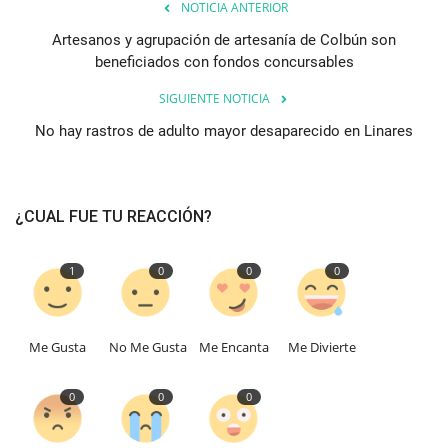
NOTICIA ANTERIOR
Artesanos y agrupación de artesanía de Colbún son
beneficiados con fondos concursables
SIGUIENTE NOTICIA
No hay rastros de adulto mayor desaparecido en Linares
¿CUAL FUE TU REACCIÓN?
1
0
0
0
Me Gusta
No Me Gusta
Me Encanta
Me Divierte
0
0
0