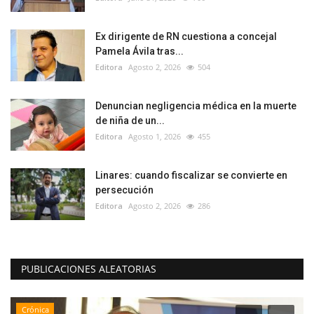
Ex dirigente de RN cuestiona a concejal
Pamela Ávila tras...
Editora
Agosto 2, 2026
504
Denuncian negligencia médica en la muerte
de niña de un...
Editora
Agosto 1, 2026
455
Linares: cuando fiscalizar se convierte en
persecución
Editora
Agosto 2, 2026
286
PUBLICACIONES ALEATORIAS
Crónica