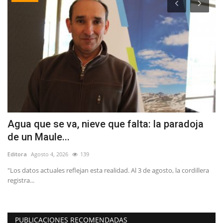
Agua que se va, nieve que falta: la paradoja
E
de un Maule...
P
Editora
Agosto 4, 2026
139
Ed
"Los datos actuales reflejan esta realidad. Al 3 de agosto, la cordillera
"S
registra...
to
PUBLICACIONES RECOMENDADAS