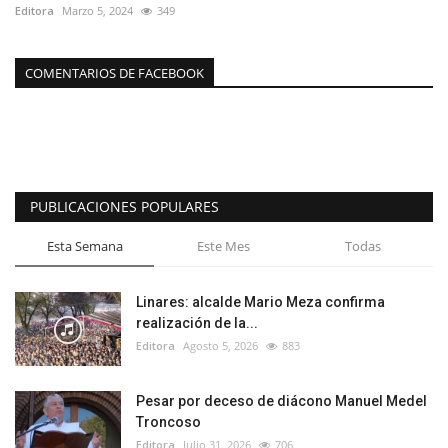
Editora
Marzo 5, 2024
349
COMENTARIOS DE FACEBOOK
PUBLICACIONES POPULARES
Esta Semana
Este Mes
Todas
Linares: alcalde Mario Meza confirma
realización de la...
Editora
Agosto 5, 2026
883
Pesar por deceso de diácono Manuel Medel
Troncoso
Editora
Julio 31, 2026
706