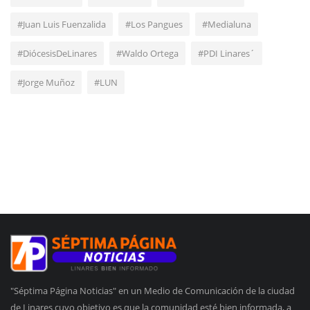
#Juan Luis Fuenzalida
#Los Pangues
#Medialuna
#DiócesisDeLinares
#Waldo Ortega
#PDI Linares´
#Jorge Muñoz
#LUN
"Séptima Página Noticias" en un Medio de Comunicación de la ciudad
de Linares cuyo objetivo es que la comunidad esté bien informada, a