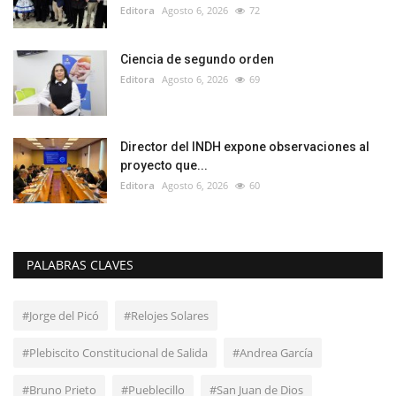
Editora
Agosto 6, 2026
72
Ciencia de segundo orden
Editora
Agosto 6, 2026
69
Director del INDH expone observaciones al
proyecto que...
Editora
Agosto 6, 2026
60
PALABRAS CLAVES
#Jorge del Picó
#Relojes Solares
#Plebiscito Constitucional de Salida
#Andrea García
#Bruno Prieto
#Pueblecillo
#San Juan de Dios