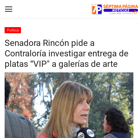
Política
Senadora Rincón pide a
Inicio
Contraloría investigar entrega de
Crónica
platas “VIP" a galerías de arte
Policial
Tribunales
Deporte
Política
Espectáculos