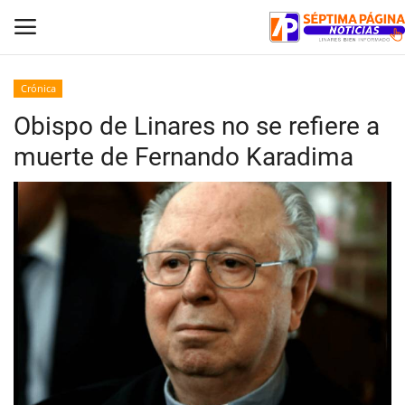
Crónica
Obispo de Linares no se refiere a
Inicio
muerte de Fernando Karadima
Crónica
Policial
Tribunales
Deporte
Política
Espectáculos