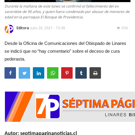
Durante la mañana de este lunes se confirmó el fallecimiento del ex
sacerdote de 90 años, y quien fuera condenado por abusar de menores de
edad en la parroquia El Bosque de Providencia.
Editora
Julio 26, 2021 - 13:38
656
Desde la Oficina de Comunicaciones del Obispado de Linares
se indicó que no “hay comentario” sobre el deceso de cura
pederasta.
Autor: septimapaginanoticias.cl