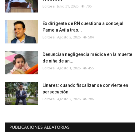
Editora
Julio 31, 2026
706
Ex dirigente de RN cuestiona a concejal
Pamela Ávila tras...
Editora
Agosto 2, 2026
504
Denuncian negligencia médica en la muerte
de niña de un...
Editora
Agosto 1, 2026
455
Linares: cuando fiscalizar se convierte en
persecución
Editora
Agosto 2, 2026
286
PUBLICACIONES ALEATORIAS