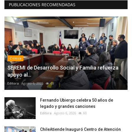
PUBLICACIONES RECOMENDADAS
Crónica
SEREMI de Desarrollo Social y Familia refuerza
apoyo al...
Editora
Agosto 6, 2026
68
Fernando Ubiergo celebra 50 años de
legado y grandes canciones
Editora
Agosto 6, 2026
60
ChileAtiende Inauguró Centro de Atención