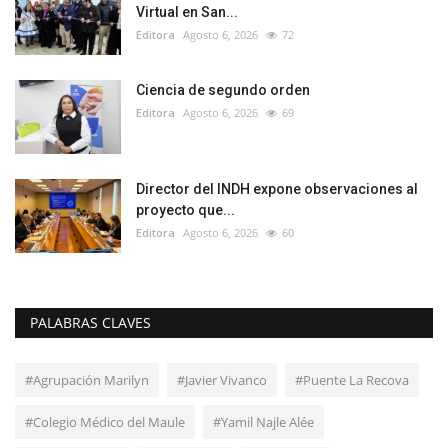
Virtual en San...
Editora
Agosto 6, 2026
72
Ciencia de segundo orden
Editora
Agosto 6, 2026
69
Director del INDH expone observaciones al
proyecto que...
Editora
Agosto 6, 2026
60
PALABRAS CLAVES
#Agrupación Marilyn
#Javier Vivanco
#Puente La Recova
#Colegio Médico del Maule
#Yamil Najle Alée