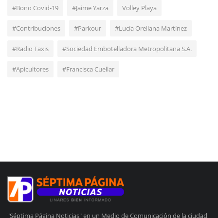
#Bono Covid-19
#Jaime Yarza
Volley Playa
#Contribuciones
#Parkour
#Lucía Orellana Martínez
#Radio Taxis
#Sociedad Embotelladora Metropolitana S.A.
#Apicultores
#Francisca Cuellar
"Séptima Página Noticias" en un Medio de Comunicación de la ciudad