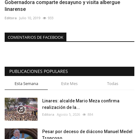
Gobernadora comparte desayuno y visita albergue
linarense
Editora
Julio 10, 2019
933
COMENTARIOS DE FACEBOOK
PUBLICACIONES POPULARES
Esta Semana
Este Mes
Todas
Linares: alcalde Mario Meza confirma
realización de la...
Editora
Agosto 5, 2026
884
Pesar por deceso de diácono Manuel Medel
Troncoso