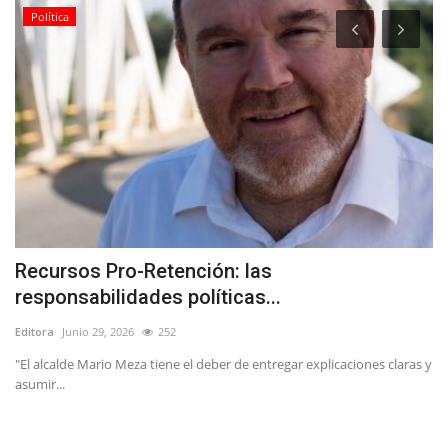
Política
Recursos Pro-Retención: las
C
responsabilidades políticas...
p
Editora
Junio 29, 2026
252
Ed
ca
"El alcalde Mario Meza tiene el deber de entregar explicaciones claras y
Co
asumir...