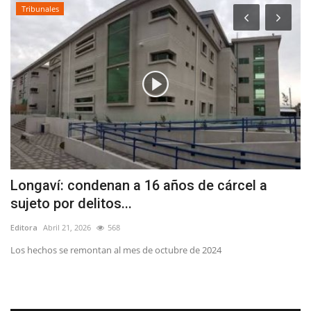
Tribunales
Longaví: condenan a 16 años de cárcel a
A
sujeto por delitos...
V
Editora
Abril 21, 2026
568
Ed
Los hechos se remontan al mes de octubre de 2024
El
di