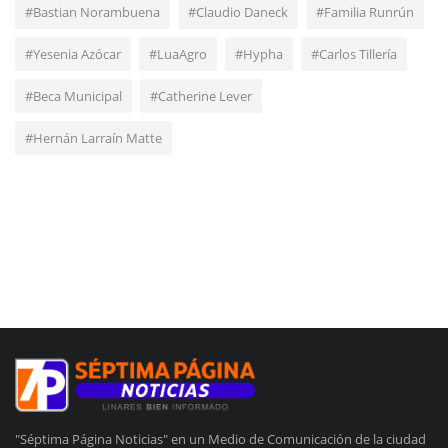
#Bastian Norambuena
#Claudio Daneck
#Familia Runrún
#Yesenia Azócar
#LuaAgro
#Hypha
#Carlos Tillería
#Beca Municipal
#Catherine Lever
#Hernán Larraín Matte
"Séptima Página Noticias" en un Medio de Comunicación de la ciudad