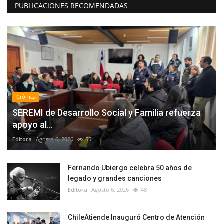
PUBLICACIONES RECOMENDADAS
Crónica
SEREMI de Desarrollo Social y Familia refuerza
apoyo al...
Editora
Agosto 6, 2026
55
Fernando Ubiergo celebra 50 años de
legado y grandes canciones
Editora
Agosto 6, 2026
48
ChileAtiende Inauguró Centro de Atención