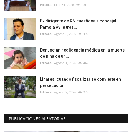
Editora
Julio 31, 2026
701
Ex dirigente de RN cuestiona a concejal
Pamela Ávila tras...
Editora
Agosto 2, 2026
496
Denuncian negligencia médica en la muerte
de niña de un...
Editora
Agosto 1, 2026
447
Linares: cuando fiscalizar se convierte en
persecución
Editora
Agosto 2, 2026
278
PUBLICACIONES ALEATORIAS