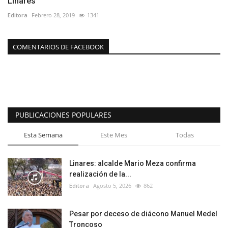
Linares
Editora
Febrero 28, 2019
1341
COMENTARIOS DE FACEBOOK
PUBLICACIONES POPULARES
Esta Semana
Este Mes
Todas
Linares: alcalde Mario Meza confirma
realización de la...
Editora
Agosto 5, 2026
862
Pesar por deceso de diácono Manuel Medel
Troncoso