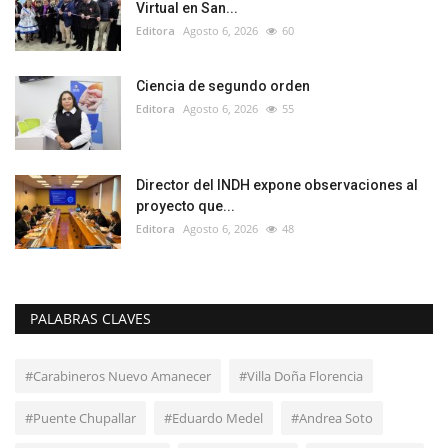
Virtual en San...
Editora
Agosto 6, 2026
60
Ciencia de segundo orden
Editora
Agosto 6, 2026
55
Director del INDH expone observaciones al
proyecto que...
Editora
Agosto 6, 2026
48
PALABRAS CLAVES
#Carabineros Nuevo Amanecer
#Villa Doña Florencia
#Puente Chupallar
#Eduardo Medel
#Andrea Soto