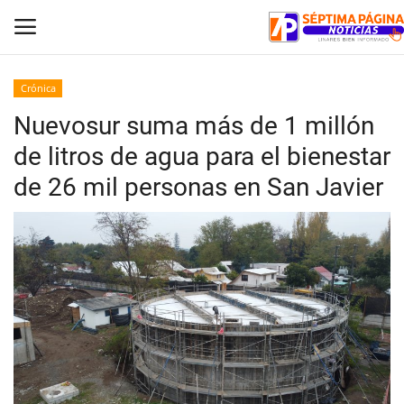
Crónica
Nuevosur suma más de 1 millón
Inicio
de litros de agua para el bienestar
Crónica
de 26 mil personas en San Javier
Policial
Tribunales
Deporte
Política
Espectáculos