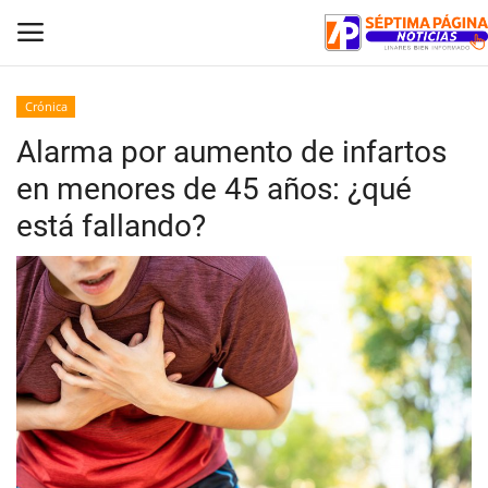
Crónica
Alarma por aumento de infartos
Inicio
en menores de 45 años: ¿qué
Crónica
está fallando?
Policial
Tribunales
Deporte
Política
Espectáculos