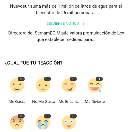
Nuevosur suma más de 1 millón de litros de agua para el
bienestar de 26 mil personas...
SIGUIENTE NOTICIA
Directora del SernamEG Maule valora promulgación de Ley
que establece medidas para...
¿CUAL FUE TU REACCIÓN?
0
0
0
1
Me Gusta
No Me Gusta
Me Encanta
Me Divierte
0
0
0