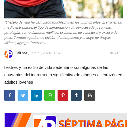
“El estilo de vida ha cambiado muchísimo en los últimos años. El vivir en un
medio estresante, el tipo de alimentación ultraprocesada y, con ello,
patologías como diabetes mellitus, problemas de colesterol y exceso de
peso. Tampoco podemos olvidar el tabaquismo y el auge de drogas
ilícitas”, agrega Contreras.
Editora
Junio 21, 2024 - 18:42
419
l estrés y un estilo de vida sedentario son algunas de las
causantes del incremento significativo de ataques al corazón en
adultos jóvenes