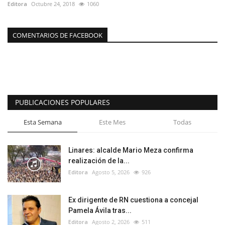
Editora
Octubre 24, 2018
1060
COMENTARIOS DE FACEBOOK
PUBLICACIONES POPULARES
Esta Semana
Este Mes
Todas
Linares: alcalde Mario Meza confirma
realización de la...
Editora
Agosto 5, 2026
926
Ex dirigente de RN cuestiona a concejal
Pamela Ávila tras...
Editora
Agosto 2, 2026
511