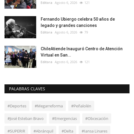
Editora
Agosto 6, 2026
121
Fernando Ubiergo celebra 50 años de
legado y grandes canciones
Editora
Agosto 6, 2026
79
ChileAtiende Inauguró Centro de Atención
Virtual en San...
Editora
Agosto 6, 2026
121
PALABRAS CLAVES
#Deportes
#Megarreforma
#Peñalolén
#José Esteban Bravo
#Emergencias
#Obcecación
#SUPERIR
#Abránquil
#Delta
#Iansa Linares