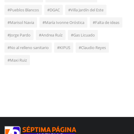
#Pueblos Blancos
#DGAC
#Villa Jardín del Este
#Marisol Navia
#María Ivonne Oróstica
#Falta de ideas
#Jorge Pardo
#Andrea Ruíz
#Gas Licuado
#No al relleno sanitario
#KIPUS
#Claudio Reyes
#Maxi Ruiz