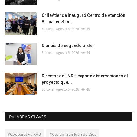
ChileAtiende Inauguró Centro de Atención
Virtual en San...
Editora
Agosto 6, 2026
59
Ciencia de segundo orden
Editora
Agosto 6, 2026
54
Director del INDH expone observaciones al
proyecto que...
Editora
Agosto 6, 2026
46
PALABRAS CLAVES
#Cooperativa RAU
#Cesfam San Juan de Dios