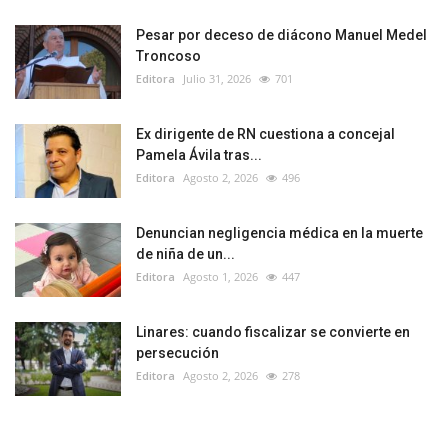
Pesar por deceso de diácono Manuel Medel
Troncoso
Editora
Julio 31, 2026
701
Ex dirigente de RN cuestiona a concejal
Pamela Ávila tras...
Editora
Agosto 2, 2026
496
Denuncian negligencia médica en la muerte
de niña de un...
Editora
Agosto 1, 2026
447
Linares: cuando fiscalizar se convierte en
persecución
Editora
Agosto 2, 2026
278