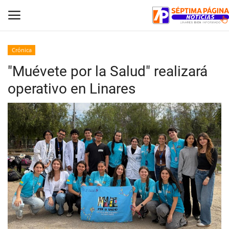
Crónica
"Muévete por la Salud" realizará
Inicio
operativo en Linares
Crónica
Policial
Tribunales
Deporte
Política
Espectáculos