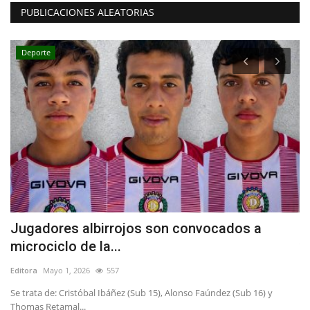
PUBLICACIONES ALEATORIAS
Deporte
Jugadores albirrojos son convocados a
M
microciclo de la...
v
Editora
Mayo 1, 2026
557
Ed
io
Se trata de: Cristóbal Ibáñez (Sub 15), Alonso Faúndez (Sub 16) y
La
Thomas Retamal...
in