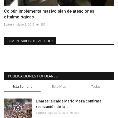
Colbún implementa masivo plan de atenciones
oftalmológicas
Editora
Mayo 5, 2019
857
COMENTARIOS DE FACEBOOK
PUBLICACIONES POPULARES
Esta Semana
Este Mes
Todas
Linares: alcalde Mario Meza confirma
realización de la...
Editora
Agosto 5, 2026
862