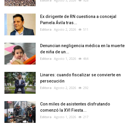
Editora
Agosto 5, 2026
928
Ex dirigente de RN cuestiona a concejal
Pamela Ávila tras...
Editora
Agosto 2, 2026
511
Denuncian negligencia médica en la muerte
de niña de un...
Editora
Agosto 1, 2026
464
Linares: cuando fiscalizar se convierte en
persecución
Editora
Agosto 2, 2026
292
Con miles de asistentes disfrutando
comenzó la XVI Fiesta...
Editora
Agosto 1, 2026
217