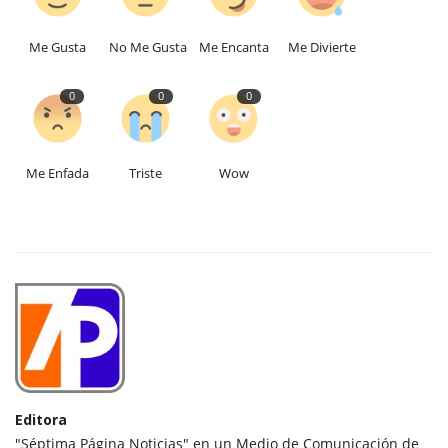
Me Gusta
No Me Gusta
Me Encanta
Me Divierte
0
0
0
Me Enfada
Triste
Wow
Editora
"Séptima Página Noticias" en un Medio de Comunicación de