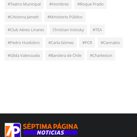
#Teatro Municipal
#Hombres
#Roque Prado
#Crkisnna Jamett
#Ministerio Público
#Club Aéreo Linares
Christian Volosky
#TEA
#Pedro Huidobro
#Carla Gómez
#PCR
#Cannabis
#Gilda Valenzuela
#Bandera de Chile
#Charleston