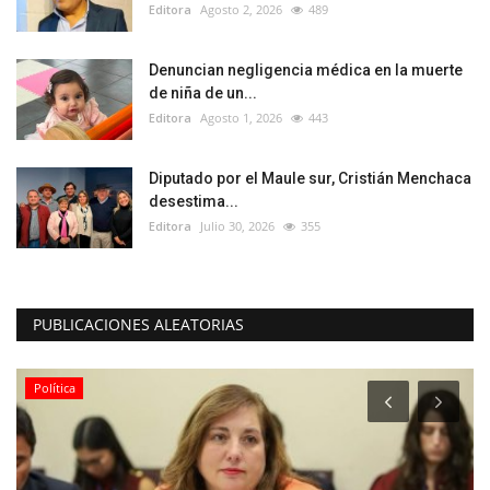
Editora
Agosto 2, 2026
489
Denuncian negligencia médica en la muerte
de niña de un...
Editora
Agosto 1, 2026
443
Diputado por el Maule sur, Cristián Menchaca
desestima...
Editora
Julio 30, 2026
355
PUBLICACIONES ALEATORIAS
Política