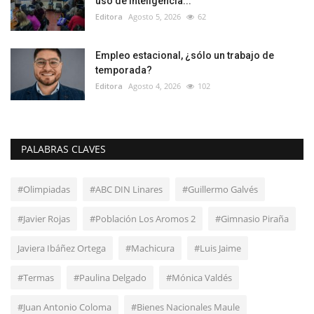
uso de Inteligencia...
Editora
Agosto 5, 2026
62
Empleo estacional, ¿sólo un trabajo de
temporada?
Editora
Agosto 4, 2026
102
PALABRAS CLAVES
#Olimpiadas
#ABC DIN Linares
#Guillermo Galvés
#Javier Rojas
#Población Los Aromos 2
#Gimnasio Piraña
Javiera Ibáñez Ortega
#Machicura
#Luis Jaime
#Termas
#Paulina Delgado
#Mónica Valdés
#Juan Antonio Coloma
#Bienes Nacionales Maule