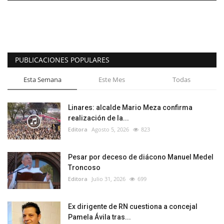
PUBLICACIONES POPULARES
Esta Semana
Este Mes
Todas
Linares: alcalde Mario Meza confirma
realización de la...
Editora
Agosto 5, 2026
823
Pesar por deceso de diácono Manuel Medel
Troncoso
Editora
Julio 31, 2026
699
Ex dirigente de RN cuestiona a concejal
Pamela Ávila tras...