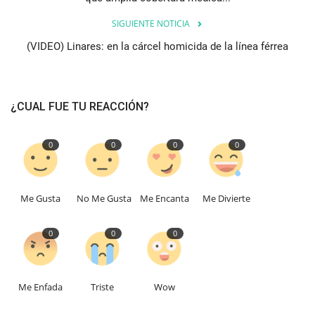
SIGUIENTE NOTICIA
(VIDEO) Linares: en la cárcel homicida de la línea férrea
¿CUAL FUE TU REACCIÓN?
0
0
0
0
Me Gusta
No Me Gusta
Me Encanta
Me Divierte
0
0
0
Me Enfada
Triste
Wow