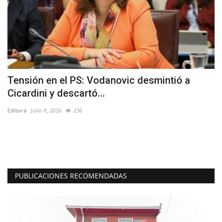
Tensión en el PS: Vodanovic desmintió a
(
Cicardini y descartó...
h
Editora
Julio 8, 2026
236
Ed
de
“L
in
PUBLICACIONES RECOMENDADAS