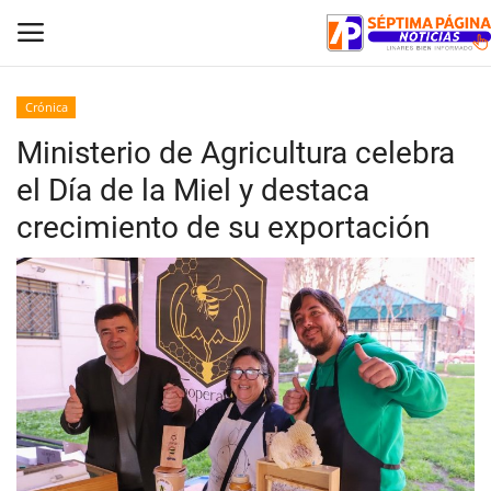
Crónica
Ministerio de Agricultura celebra
Inicio
el Día de la Miel y destaca
Crónica
crecimiento de su exportación
Policial
Tribunales
Deporte
Política
Espectáculos