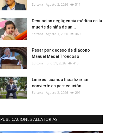
Editora
Agosto 2, 2026
511
Denuncian negligencia médica en la
muerte de niña de un...
Editora
Agosto 1, 2026
460
Pesar por deceso de diácono
Manuel Medel Troncoso
Editora
Julio 31, 2026
415
Linares: cuando fiscalizar se
convierte en persecución
Editora
Agosto 2, 2026
291
PUBLICACIONES ALEATORIAS