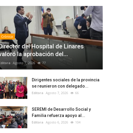
Crónica
Director del Hospital de Linares
valoró la aprobación del...
Editora
Agosto 7, 2026
77
Dirigentes sociales de la provincia
se reunieron con delegado...
Editora
Agosto 7, 2026
66
SEREMI de Desarrollo Social y
Familia refuerza apoyo al...
Editora
Agosto 6, 2026
104