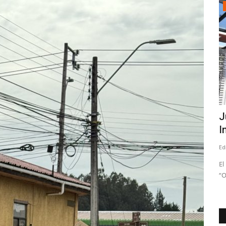
Espectáculos
 valoró
Fernando Ubiergo celebra 50 años de
J
legado y grandes canciones
I
Editora
Agosto 6, 2026
77
Ed
lancias,
El autor de clásicos como ‘Un café para Platón’, ‘El tiempo en
El
las Bastillas’ y...
“O