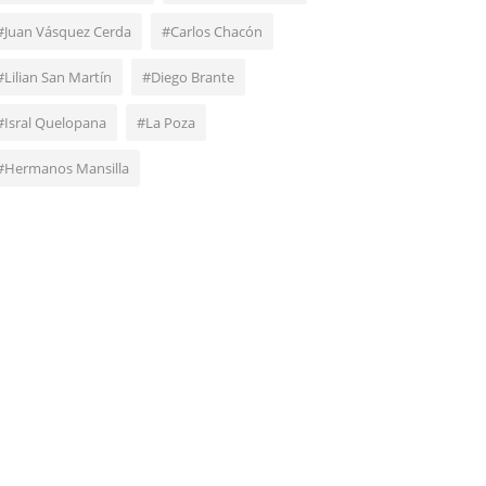
#Juan Vásquez Cerda
#Carlos Chacón
#Lilian San Martín
#Diego Brante
#Isral Quelopana
#La Poza
#Hermanos Mansilla