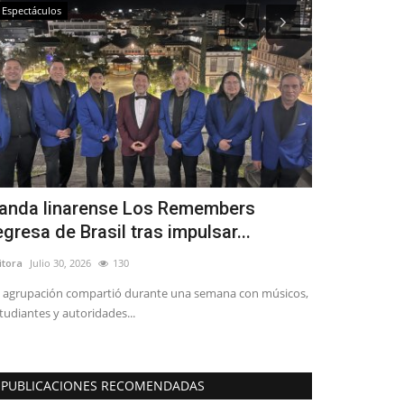
Espectáculos
Política
anda linarense Los Remembers
Recursos P
egresa de Brasil tras impulsar...
responsabil
itora
Julio 30, 2026
130
Editora
Junio 29, 
 agrupación compartió durante una semana con músicos,
"El alcalde Mario
tudiantes y autoridades...
explicaciones clar
PUBLICACIONES RECOMENDADAS