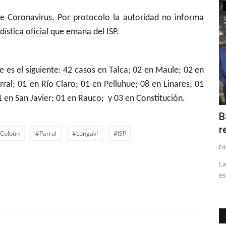
Tribunales
de Coronavirus. Por protocolo la autoridad no informa
adística oficial que emana del ISP.
e es el siguiente: 42 casos en Talca; 02 en Maule; 02 en
ral; 01 en Río Claro; 01 en Pelluhue; 08 en Linares; 01
en San Javier; 01 en Rauco; y 03 en Constitución.
Juzgado condena a ex director de
B
Inteligencia del Ejército...
r
Colbún
#Parral
#Longaví
#ISP
Editora
Julio 1, 2026
227
Ed
nza de la UC.
El INDH actúa como querellante en el caso, conocido como
La
“Operación Topógrafo”,...
es