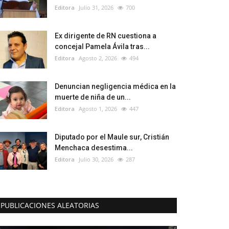
Editora
Julio 31, 2026
700
Ex dirigente de RN cuestiona a
concejal Pamela Ávila tras...
Editora
Agosto 2, 2026
494
Denuncian negligencia médica en la
muerte de niña de un...
Editora
Agosto 1, 2026
447
Diputado por el Maule sur, Cristián
Menchaca desestima...
Editora
Julio 30, 2026
287
PUBLICACIONES ALEATORIAS