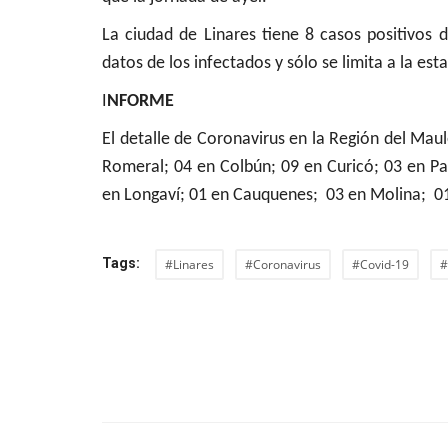
Deporte
La ciudad de Linares tiene 8 casos positivos 
datos de los infectados y sólo se limita a la est
I
NFORME
El detalle de Coronavirus en la Región del Maul
Romeral; 04 en Colbún; 09 en Curicó; 03 en Par
en Longaví; 01 en Cauquenes; 03 en Molina; 01 
Joven linarense brilla en el
International Cheers Union...
Tags:
#Linares
#Coronavirus
#Covid-19
#
Editora
Enero 28, 2026
868
Katia Fuentes Orrego, es parte del equipo de Da
Actualmente, la ex...