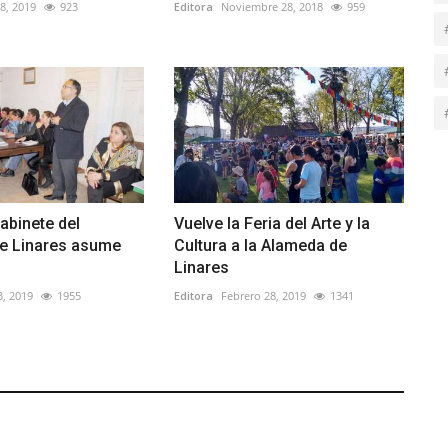
8, 2019
923
Editora
Noviembre 28, 2018
959
gabinete del
Vuelve la Feria del Arte y la
de Linares asume
Cultura a la Alameda de
Linares
3, 2019
1955
Editora
Febrero 28, 2019
1341