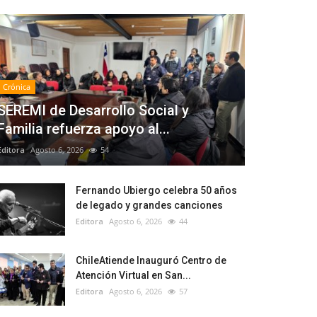
Crónica
SEREMI de Desarrollo Social y
Familia refuerza apoyo al...
Editora
Agosto 6, 2026
54
Fernando Ubiergo celebra 50 años
de legado y grandes canciones
Editora
Agosto 6, 2026
44
ChileAtiende Inauguró Centro de
Atención Virtual en San...
Editora
Agosto 6, 2026
57