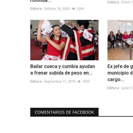
rotonda...
Editora
Enero 1
Editora
Febrero 18, 2020
1694
Bailar cueca y cumbia ayudan
Ex jefe de 
a frenar subida de peso en...
municipio 
cargo...
Editora
Septiembre 11, 2018
1003
Editora
Junio 1
COMENTARIOS DE FACEBOOK