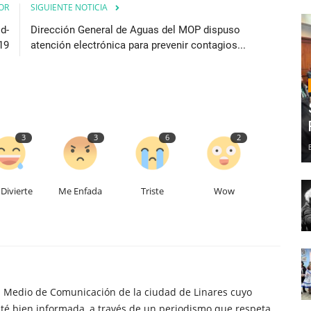
OR
SIGUIENTE NOTICIA
d-
Dirección General de Aguas del MOP dispuso
19
atención electrónica para prevenir contagios...
3
3
6
2
Divierte
Me Enfada
Triste
Wow
n Medio de Comunicación de la ciudad de Linares cuyo
té bien informada, a través de un periodismo que respeta