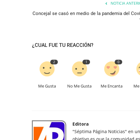
NOTICIA ANTERI
Concejal se casó en medio de la pandemia del Covi
¿CUAL FUE TU REACCIÓN?
2
1
0
Me Gusta
No Me Gusta
Me Encanta
Me 
Editora
"Séptima Página Noticias" en u
objetivo es que la comunidad es