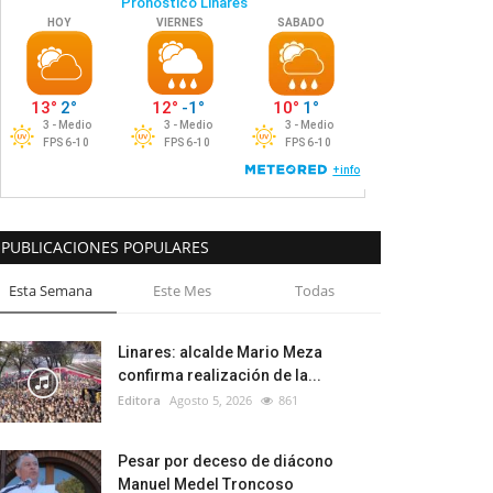
PUBLICACIONES POPULARES
Esta Semana
Este Mes
Todas
Linares: alcalde Mario Meza
confirma realización de la...
Editora
Agosto 5, 2026
861
Pesar por deceso de diácono
Manuel Medel Troncoso