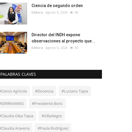
Ciencia de segundo orden
Editora
Agosto 6, 2026
48
Director del INDH expone
observaciones al proyecto que...
Editora
Agosto 6, 2026
45
PALABRAS CLAVES
#Censo Agrícola
#Docencia
#Luciano Tapia
#SERRNAMEG
#Presidente Boric
#Claudia Olea Tapia
#VillaAlegre
#Claudia Aravena
#Paula Rodríguez