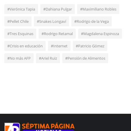
#Verónica Tapia
#Dahiana Pulgar
#Maximiliano Robles
#Pellet Chile
#Snakes Longaví
#Rodrigo de la Vega
#Tres Esquinas
#Rodrigo Retamal
#Magdalena Espinoza
#Crisis en educación
#Internet
#Patricio Gómez
#No más AFP
#Ariel Ruiz
#Pensión de Alimentos