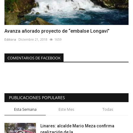
Avanza añorado proyecto de “embalse Longaví”
Editora
Diciembre 21, 2018
1659
COMENTARIOS DE FACEBOOK
PUBLICACIONES POPULARES
Esta Semana
Este Mes
Todas
Linares: alcalde Mario Meza confirma
realización de la...