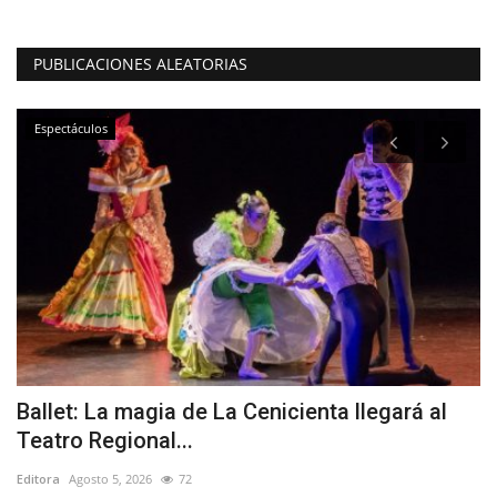
PUBLICACIONES ALEATORIAS
Espectáculos
Ballet: La magia de La Cenicienta llegará al
(
Teatro Regional...
i
Editora
Agosto 5, 2026
72
Ed