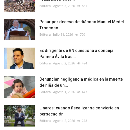
Editora
Agosto 5, 2026
861
Pesar por deceso de diácono Manuel Medel
Troncoso
Editora
Julio 31, 2026
700
Ex dirigente de RN cuestiona a concejal
Pamela Ávila tras...
Editora
Agosto 2, 2026
494
Denuncian negligencia médica en la muerte
de niña de un...
Editora
Agosto 1, 2026
447
Linares: cuando fiscalizar se convierte en
persecución
Editora
Agosto 2, 2026
278