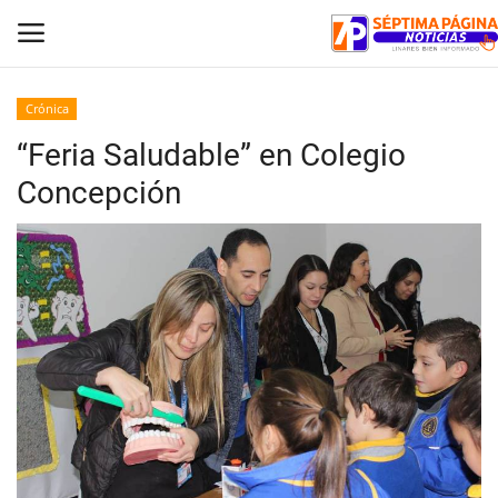
Crónica
“Feria Saludable” en Colegio
Inicio
Concepción
Crónica
Policial
Tribunales
Deporte
Política
Espectáculos