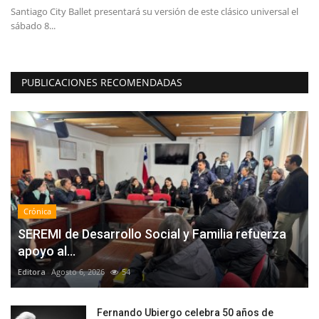
Santiago City Ballet presentará su versión de este clásico universal el
Lo
sábado 8...
PUBLICACIONES RECOMENDADAS
Crónica
SEREMI de Desarrollo Social y Familia refuerza
apoyo al...
Editora
Agosto 6, 2026
54
Fernando Ubiergo celebra 50 años de