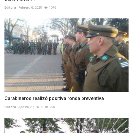
Editora
Febrero 6, 2020
1076
Carabineros realizó positiva ronda preventiva
Editora
Agosto 29, 2018
790