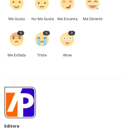
Me Gusta
No Me Gusta
Me Encanta
Me Divierte
0
0
0
Me Enfada
Triste
Wow
Editora