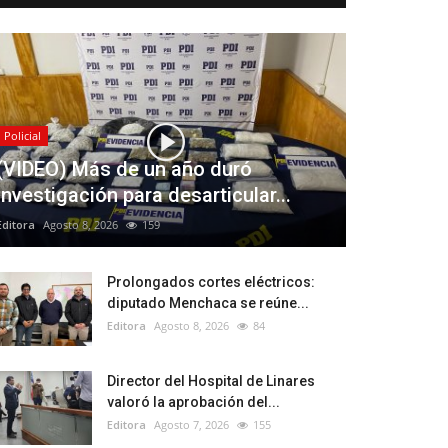
Policial
(VIDEO) Más de un año duró
investigación para desarticular...
Editora
Agosto 8, 2026
159
Prolongados cortes eléctricos:
diputado Menchaca se reúne...
Editora
Agosto 8, 2026
84
Director del Hospital de Linares
valoró la aprobación del...
Editora
Agosto 7, 2026
155