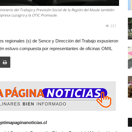
Ministerio del Trabajo y Previsión Social de la Región del Maule también
 empresa Luzagro y la OTIC Promaule.
221
res regionales (s) de Sence y Dirección del Trabajo expusieron
bién estuvo compuesta por representantes de oficinas OMIL
ptimapaginanoticias.cl