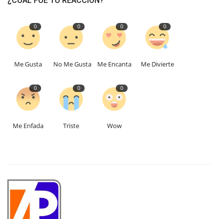
¿CUAL FUE TU REACCIÓN?
0
0
0
0
Me Gusta
No Me Gusta
Me Encanta
Me Divierte
0
0
0
Me Enfada
Triste
Wow