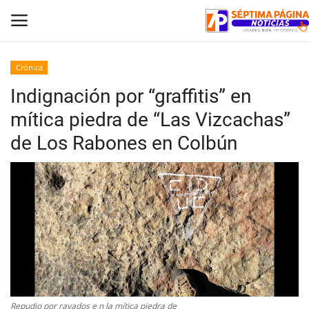
Crónica
Indignación por “graffitis” en
Inicio
mítica piedra de “Las Vizcachas”
Crónica
de Los Rabones en Colbún
Policial
Tribunales
Deporte
Política
Espectáculos
Repudio por rayados e n la mítica piedra de