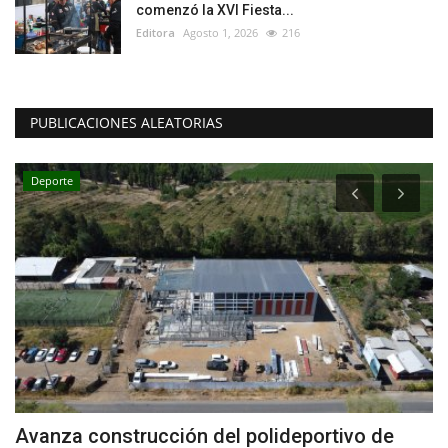
comenzó la XVI Fiesta...
Editora
Agosto 1, 2026
216
PUBLICACIONES ALEATORIAS
Deporte
Avanza construcción del polideportivo de
E