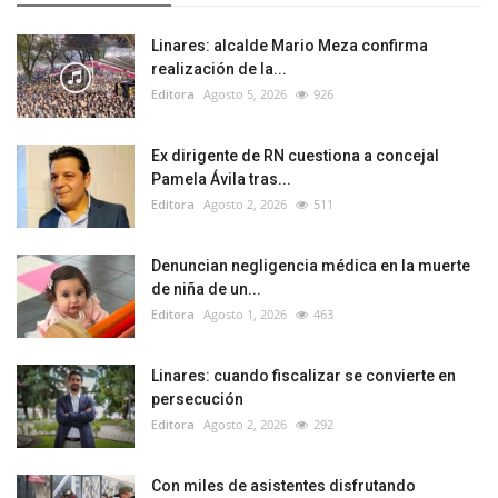
Linares: alcalde Mario Meza confirma
realización de la...
Editora
Agosto 5, 2026
926
Ex dirigente de RN cuestiona a concejal
Pamela Ávila tras...
Editora
Agosto 2, 2026
511
Denuncian negligencia médica en la muerte
de niña de un...
Editora
Agosto 1, 2026
463
Linares: cuando fiscalizar se convierte en
persecución
Editora
Agosto 2, 2026
292
Con miles de asistentes disfrutando