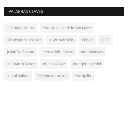
PALABRAS CLAVES
"Estudio Linares
#Municipalidad de San Javier
#Transporte Escolar
#German Solís
#Fiscal
#CDE
Julián Solórzano
#Paso Pehuenche
#Marianistas
#Eduardo Pavez
#Pablo Galaz
#Marjorie Medel
#Raúl Balboa
#Sergio Maureira
#Melipilla