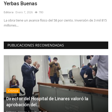
Yerbas Buenas
t
Editora
Enero 7, 2026
780
Ed
La obra tiene un avance físico del 58 por ciento. Inversión de 3 mil 815
millones...
PUBLICACIONES RECOMENDADAS
Crónica
Director del Hospital de Linares valoró la
aprobación del...
Editora
Agosto 7, 2026
105