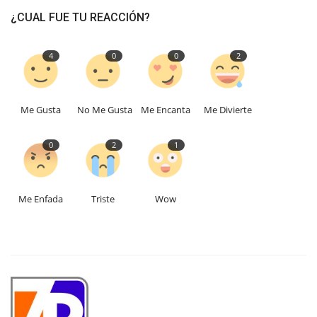
¿CUAL FUE TU REACCIÓN?
4
0
0
2
Me Gusta
No Me Gusta
Me Encanta
Me Divierte
0
2
1
Me Enfada
Triste
Wow