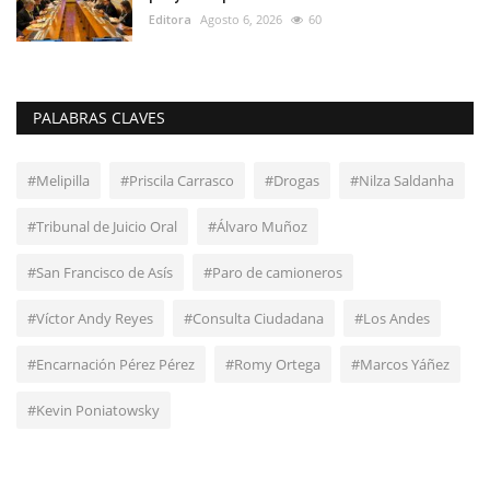
Editora
Agosto 6, 2026
60
PALABRAS CLAVES
#Melipilla
#Priscila Carrasco
#Drogas
#Nilza Saldanha
#Tribunal de Juicio Oral
#Álvaro Muñoz
#San Francisco de Asís
#Paro de camioneros
#Víctor Andy Reyes
#Consulta Ciudadana
#Los Andes
#Encarnación Pérez Pérez
#Romy Ortega
#Marcos Yáñez
#Kevin Poniatowsky