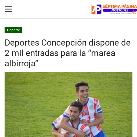
Deporte
Deportes Concepción dispone de
Inicio
2 mil entradas para la “marea
Crónica
albirroja”
Policial
Tribunales
Deporte
Política
Espectáculos