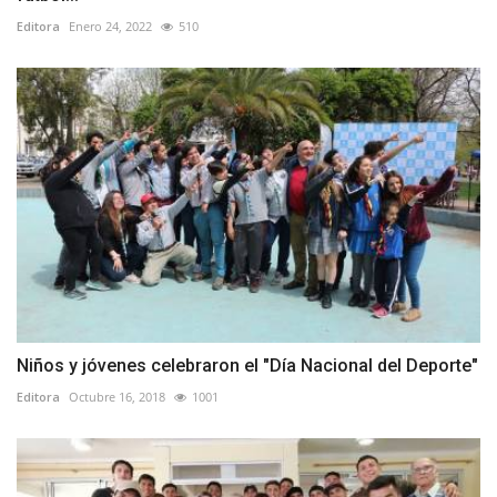
Editora
Enero 24, 2022
510
Niños y jóvenes celebraron el "Día Nacional del Deporte"
Editora
Octubre 16, 2018
1001