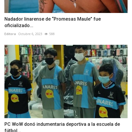
Nadador linarense de “Promesas Maule” fue
oficializado...
Editora
Octubre 6, 2023
588
PC WoW donó indumentaria deportiva a la escuela de
fútbol...