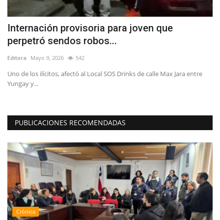
o
Internación provisoria para joven que
S
perpetró sendos robos...
r
Editora
Mayo 9, 2026
542
Ed
Uno de los ilícitos, afectó al Local SOS Drinks de calle Max Jara entre
Yungay y...
PUBLICACIONES RECOMENDADAS
Crónica