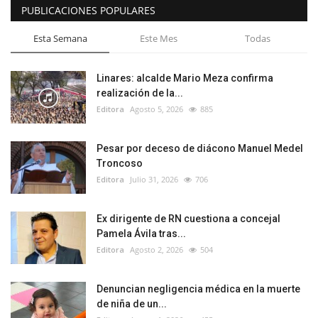
PUBLICACIONES POPULARES
Esta Semana
Este Mes
Todas
Linares: alcalde Mario Meza confirma
realización de la...
Editora
Agosto 5, 2026
885
Pesar por deceso de diácono Manuel Medel
Troncoso
Editora
Julio 31, 2026
706
Ex dirigente de RN cuestiona a concejal
Pamela Ávila tras...
Editora
Agosto 2, 2026
504
Denuncian negligencia médica en la muerte
de niña de un...