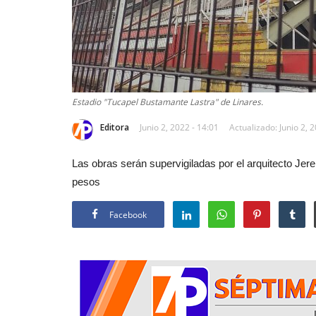
Estadio "Tucapel Bustamante Lastra" de Linares.
Editora
Junio 2, 2022 - 14:01
Actualizado: Junio 2, 
Las obras serán supervigiladas por el arquitecto Jer
pesos
Facebook