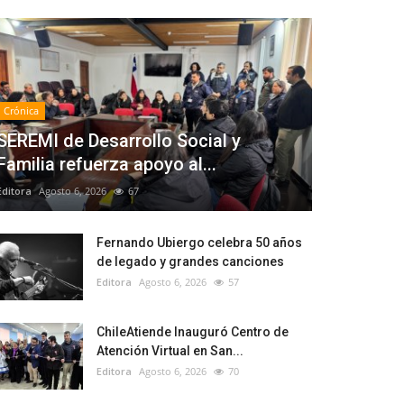
Crónica
SEREMI de Desarrollo Social y
Familia refuerza apoyo al...
Editora
Agosto 6, 2026
67
Fernando Ubiergo celebra 50 años
de legado y grandes canciones
Editora
Agosto 6, 2026
57
ChileAtiende Inauguró Centro de
Atención Virtual en San...
Editora
Agosto 6, 2026
70