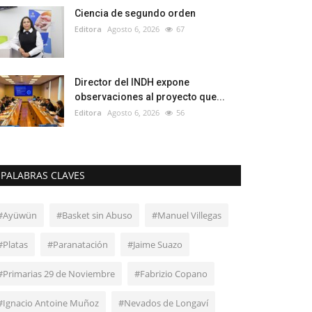
Ciencia de segundo orden
Editora
Agosto 6, 2026
67
Director del INDH expone
observaciones al proyecto que...
Editora
Agosto 6, 2026
56
PALABRAS CLAVES
#Ayüwün
#Basket sin Abuso
#Manuel Villegas
#Platas
#Paranatación
#Jaime Suazo
#Primarias 29 de Noviembre
#Fabrizio Copano
#Ignacio Antoine Muñoz
#Nevados de Longaví