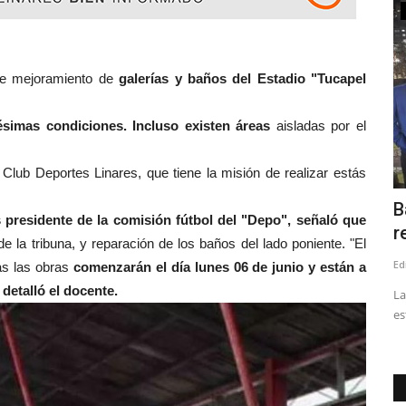
Tribunales
e mejoramiento de
galerías y baños del Estadio "Tucapel
ésimas condiciones. Incluso existen áreas
aisladas por el
 Club Deportes Linares, que tiene la misión de realizar estás
 Vuelta
Corte de Talca confirma suspensión en
B
 presidente de la comisión fútbol del "Depo", señaló que
el cargo del concejal...
r
e la tribuna, y reparación de los baños del lado poniente. "El
Editora
Julio 24, 2026
593
Ed
as las obras
comenzarán el día lunes 06 de junio y están a
detalló el docente.
ndario
Lo anterior, en el marco de la condena por injurias y
La
calumnias tras emitir declaraciones...
es