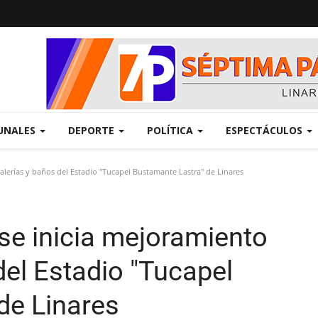
UNALES
DEPORTE
POLÍTICA
ESPECTÁCULOS
lerías y baños del Estadio "Tucapel Bustamante Lastra" de Linares
e inicia mejoramiento
del Estadio "Tucapel
de Linares