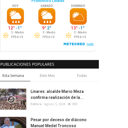
PUBLICACIONES POPULARES
Esta Semana
Este Mes
Todas
Linares: alcalde Mario Meza
confirma realización de la...
Editora
Agosto 5, 2026
880
Pesar por deceso de diácono
Manuel Medel Troncoso