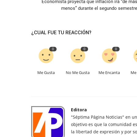
Economista proyecta que inflación irá “de más
menos” durante el segundo semestre.
¿CUAL FUE TU REACCIÓN?
0
0
0
Me Gusta
No Me Gusta
Me Encanta
Me 
Editora
"Séptima Página Noticias" en u
objetivo es que la comunidad es
la libertad de expresión y por s