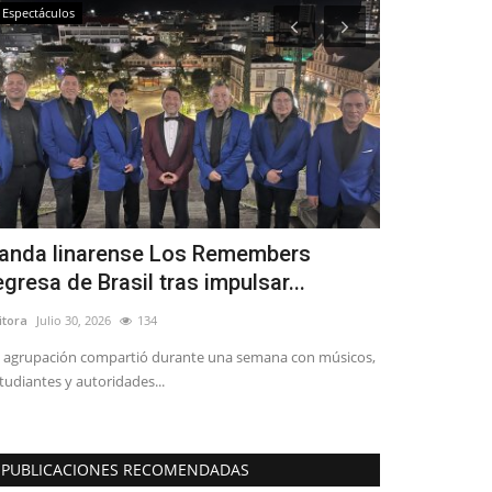
Espectáculos
Espectáculos
anda linarense Los Remembers
Ballet: La 
egresa de Brasil tras impulsar...
llegará al 
itora
Julio 30, 2026
134
Editora
Agosto 5, 
 agrupación compartió durante una semana con músicos,
Santiago City Bal
tudiantes y autoridades...
universal el sábad
PUBLICACIONES RECOMENDADAS