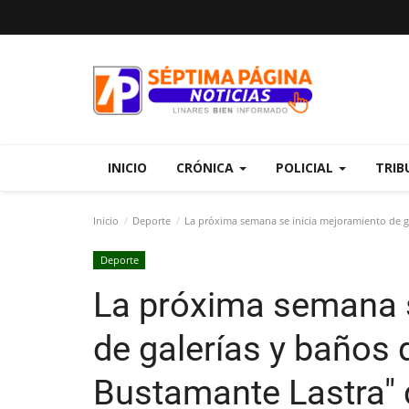
INICIO
CRÓNICA
POLICIAL
TRIB
Inicio
Deporte
La próxima semana se inicia mejoramiento de ga
Deporte
La próxima semana s
de galerías y baños 
Bustamante Lastra" 