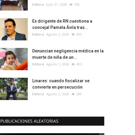
Editora
Julio 31, 2026
705
Ex dirigente de RN cuestiona a
concejal Pamela Ávila tras...
Editora
Agosto 2, 2026
503
Denuncian negligencia médica en la
muerte de niña de un...
Editora
Agosto 1, 2026
453
Linares: cuando fiscalizar se
convierte en persecución
Editora
Agosto 2, 2026
285
PUBLICACIONES ALEATORIAS