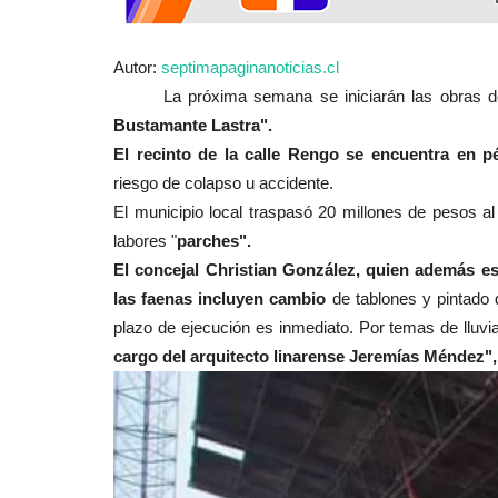
Deporte
Autor:
septimapaginanoticias.cl
La próxima semana se iniciarán las obras d
Bustamante Lastra".
El recinto de la calle Rengo se encuentra en p
riesgo de colapso u accidente.
El municipio local traspasó 20 millones de pesos al
labores "
parches".
Abiertas las inscripciones para
El concejal Christian González, quien además es
Ciclista Maule Centro...
las faenas incluyen cambio
de tablones y pintado d
Editora
Diciembre 19, 2025
779
plazo de ejecución es inmediato. Por temas de lluvi
cargo del arquitecto linarense Jeremías Méndez", 
Considerada la carrera más importante del cale
nacional rutero, la Vuelta...