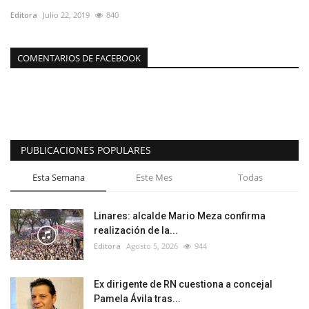
Editora
Julio 22, 2019
840
COMENTARIOS DE FACEBOOK
PUBLICACIONES POPULARES
Esta Semana
Este Mes
Todas
Linares: alcalde Mario Meza confirma
realización de la...
Editora
Agosto 5, 2026
944
Ex dirigente de RN cuestiona a concejal
Pamela Ávila tras...