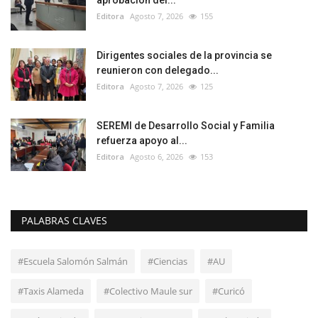
aprobación del...
Editora
Agosto 7, 2026
155
Dirigentes sociales de la provincia se
reunieron con delegado...
Editora
Agosto 7, 2026
125
SEREMI de Desarrollo Social y Familia
refuerza apoyo al...
Editora
Agosto 6, 2026
153
PALABRAS CLAVES
#Escuela Salomón Salmán
#Ciencias
#AU
#Taxis Alameda
#Colectivo Maule sur
#Curicó