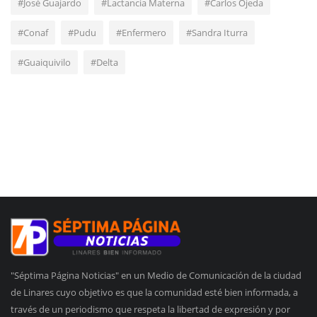
#José Guajardo
#Lactancia Materna
#Carlos Ojeda
#Conaf
#Pudu
#Enfermero
#Sandra Iturra
#Guaiquivilo
#Delta
"Séptima Página Noticias" en un Medio de Comunicación de la ciudad
de Linares cuyo objetivo es que la comunidad esté bien informada, a
través de un periodismo que respeta la libertad de expresión y por