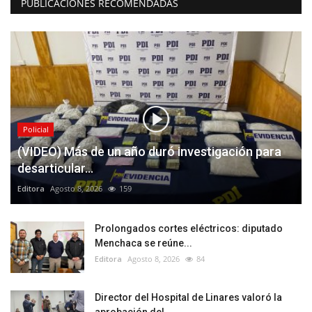
PUBLICACIONES RECOMENDADAS
Policial
(VIDEO) Más de un año duró investigación para
desarticular...
Editora
Agosto 8, 2026
159
Prolongados cortes eléctricos: diputado
Menchaca se reúne...
Editora
Agosto 8, 2026
84
Director del Hospital de Linares valoró la