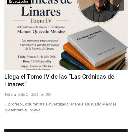
Espectáculos
Llega el Tomo IV de las “Las Crónicas de
L
Linares”
S
Editora
Julio 24, 2026
259
Ed
El profesor, columnista e investigador Manuel Quevedo Méndez
Ví
presentará su nueva...
de