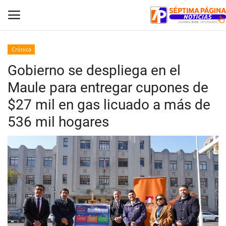
Crónica
Gobierno se despliega en el
Inicio
Maule para entregar cupones de
Crónica
$27 mil en gas licuado a más de
536 mil hogares
Policial
Tribunales
Deporte
Política
Espectáculos