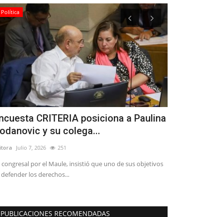
Política
Política
ncuesta CRITERIA posiciona a Paulina
Diputado po
odanovic y su colega...
Menchaca d
itora
Julio 7, 2026
251
Editora
Julio 30, 2
 congresal por el Maule, insistió que uno de sus objetivos
Reportaje de htt
 defender los derechos...
de 1.000 asesores 
PUBLICACIONES RECOMENDADAS