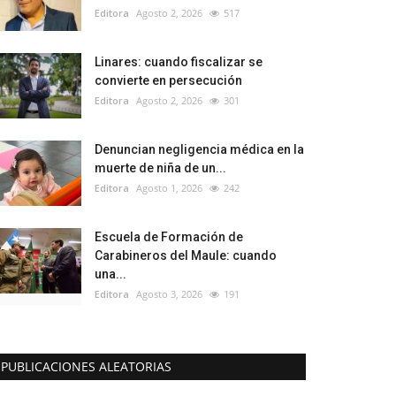
Editora
Agosto 2, 2026
517
Linares: cuando fiscalizar se
convierte en persecución
Editora
Agosto 2, 2026
301
Denuncian negligencia médica en la
muerte de niña de un...
Editora
Agosto 1, 2026
242
Escuela de Formación de
Carabineros del Maule: cuando
una...
Editora
Agosto 3, 2026
191
PUBLICACIONES ALEATORIAS