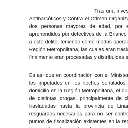
Deporte
Tras una investigación de lar
Antinarcóticos y Contra el Crimen Organiz
dos personas mayores de edad, por el
aprehendidos por detectives de la Brianco
a este delito, teniendo como modus operand
Región Metropolitana, las cuales eran tra
finalmente eran procesadas y distribuidas e
Joven linarense brilla en el
Es así que en coordinación con el Minister
International Cheers Union...
los imputados en los hechos señalados,
Editora
Enero 28, 2026
880
domicilio en la Región Metropolitana, el qu
Katia Fuentes Orrego, es parte del equipo de Da
de distintas drogas, principalmente de 
Actualmente, la ex...
trasladadas hasta la provincia de Lina
resguardos necesarios para no ser control
puntos de fiscalización existentes en la re