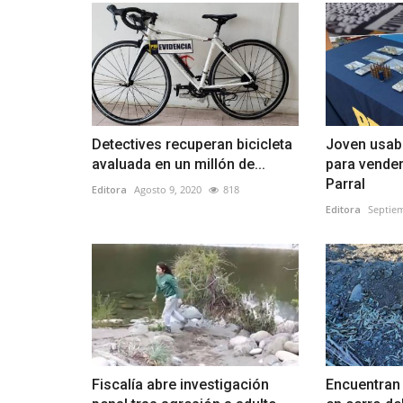
Detectives recuperan bicicleta
Joven usab
avaluada en un millón de...
para vende
Parral
Editora
Agosto 9, 2020
818
Editora
Septiem
Fiscalía abre investigación
Encuentran 