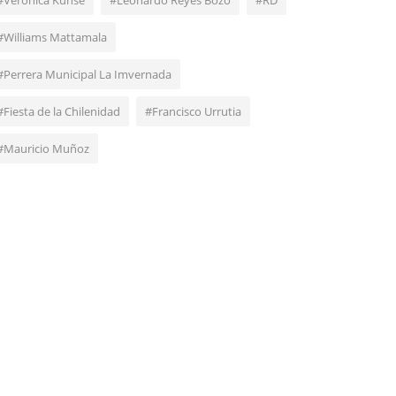
#Verónica Kunse
#Leonardo Reyes Bozo
#RD
#Williams Mattamala
#Perrera Municipal La Imvernada
#Fiesta de la Chilenidad
#Francisco Urrutia
#Mauricio Muñoz