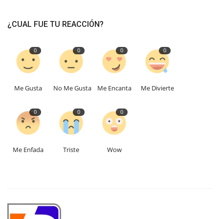
¿CUAL FUE TU REACCIÓN?
0
0
0
0
Me Gusta
No Me Gusta
Me Encanta
Me Divierte
0
0
0
Me Enfada
Triste
Wow