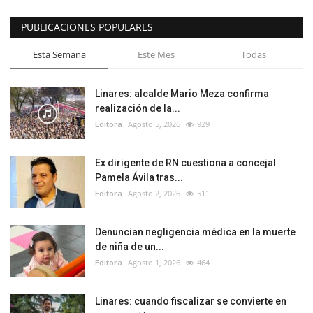
PUBLICACIONES POPULARES
Esta Semana
Este Mes
Todas
Linares: alcalde Mario Meza confirma
realización de la...
Editora
Agosto 5, 2026
929
Ex dirigente de RN cuestiona a concejal
Pamela Ávila tras...
Editora
Agosto 2, 2026
511
Denuncian negligencia médica en la muerte
de niña de un...
Editora
Agosto 1, 2026
464
Linares: cuando fiscalizar se convierte en