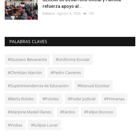
refuerza apoyo al...
Editora
Agosto 6, 2026
130
PALABRAS CLAVES
#Gustavo Bevanente
#Uniforme Escolar
#Christian Alarcón
#Pedro Cavieres
#Superintendencia de Educación
#Manuel Escobar
#Berta Robles
#Pololeo
#Poder Judicial
#Primariaa
#Marjorie Medel Illanes
#Fardos
#Felipe Donoso
#Visitas
#Eclipse Lunar