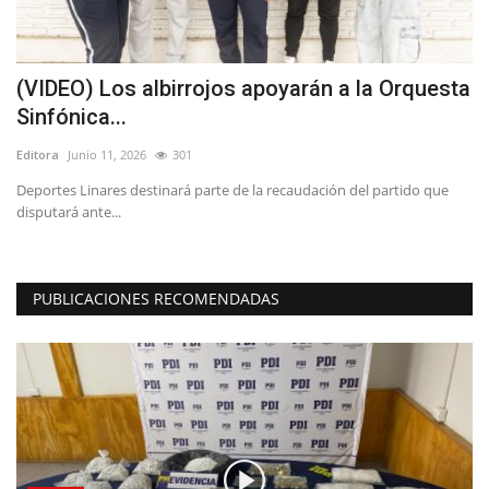
(VIDEO) Los albirrojos apoyarán a la Orquesta
(
Sinfónica...
h
Editora
Junio 11, 2026
301
Ed
Deportes Linares destinará parte de la recaudación del partido que
“L
disputará ante...
in
PUBLICACIONES RECOMENDADAS