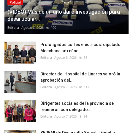
Policial
(VIDEO) Más de un año duró investigación para
desarticular...
Editora
Agosto 8, 2026
100
Prolongados cortes eléctricos: diputado
Menchaca se reúne...
Editora
Agosto 8, 2026
55
Director del Hospital de Linares valoró la
aprobación del...
Editora
Agosto 7, 2026
111
Dirigentes sociales de la provincia se
reunieron con delegado...
Editora
Agosto 7, 2026
91
SEREMI de Desarrollo Social y Familia