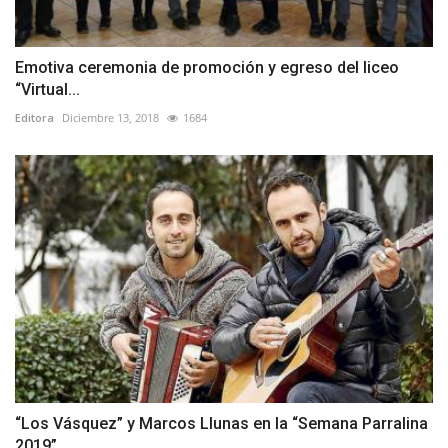
Emotiva ceremonia de promoción y egreso del liceo
“Virtual...
Editora
Diciembre 13, 2018
1684
“Los Vásquez” y Marcos Llunas en la “Semana Parralina
2019”