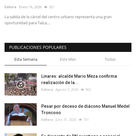
Editora
Enero 16, 2026
321
La salida de la cárcel del centro urbano representa una gran
oportunidad para Talca,...
PUBLICACIONES POPULARES
Esta Semana
Este Mes
Todas
Linares: alcalde Mario Meza confirma
realización de la...
Editora
Agosto 5, 2026
862
Pesar por deceso de diácono Manuel Medel
Troncoso
Editora
Julio 31, 2026
701