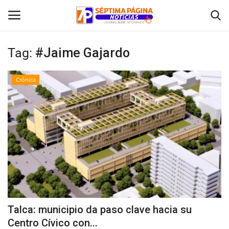
Tag:
#Jaime Gajardo
Inicio
Crónica
Crónica
Policial
Tribunales
Deporte
Política
Talca: municipio da paso clave hacia su
Centro Cívico con...
Espectáculos