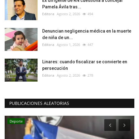
Ex dirigente de RN cuestiona a concejal
Pamela Ávila tras...
Editora
Agosto 2, 2026
494
Denuncian negligencia médica en la muerte
de niña de un...
Editora
Agosto 1, 2026
447
Linares: cuando fiscalizar se convierte en
persecución
Editora
Agosto 2, 2026
278
PUBLICACIONES ALEATORIAS
Deporte