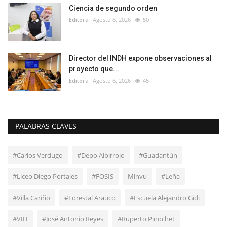
Ciencia de segundo orden
Editora
Agosto 6, 2026
50
Director del INDH expone observaciones al
proyecto que...
Editora
Agosto 6, 2026
45
PALABRAS CLAVES
#Carlos Verdugo
#Depo Albirrojo
#Guadantún
#Liceo Diego Portales
#FOSIS
Minvu
#Leña
#Villa Cariño
#Forestal Arauco
#Escuela Alejandro Gidi
#VIH
#José Antonio Reyes
#Ruperto Pinochet