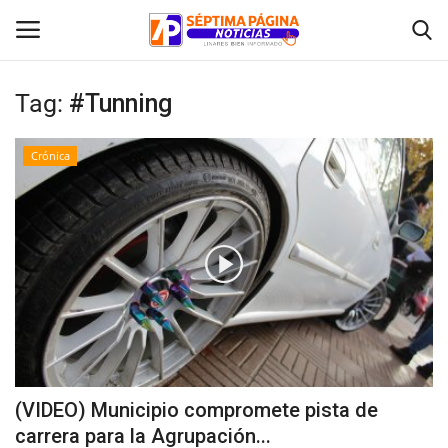
Tag:
#Tunning
Inicio
Crónica
Crónica
Policial
Tribunales
Deporte
Política
(VIDEO) Municipio compromete pista de
carrera para la Agrupación...
Espectáculos