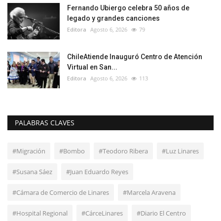
Fernando Ubiergo celebra 50 años de
legado y grandes canciones
Editora
Agosto 6, 2026
79
ChileAtiende Inauguró Centro de Atención
Virtual en San...
Editora
Agosto 6, 2026
113
PALABRAS CLAVES
#Migración
#Bombo
#Teodoro Ribera
#Luz Linares
#Susana Sáez
#Juan Eduardo Reyes
#Cámara de Comercio de Linares
#Marcela Aravena
#Hospital Regional
#CárceLinares
#Diario El Centro