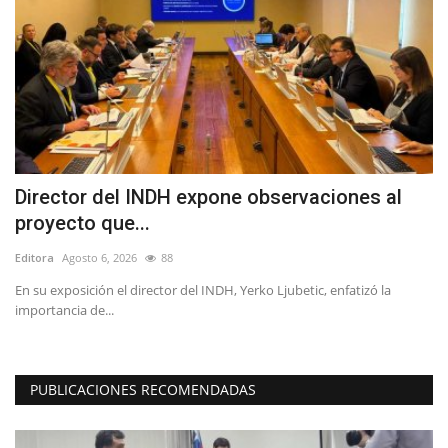
r
Director del INDH expone observaciones al
E
proyecto que...
P
Editora
Agosto 6, 2026
88
Ed
a
En su exposición el director del INDH, Yerko Ljubetic, enfatizó la
"S
importancia de...
to
PUBLICACIONES RECOMENDADAS