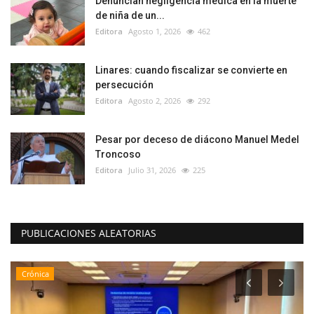
Denuncian negligencia médica en la muerte
de niña de un...
Editora
Agosto 1, 2026
462
Linares: cuando fiscalizar se convierte en
persecución
Editora
Agosto 2, 2026
292
Pesar por deceso de diácono Manuel Medel
Troncoso
Editora
Julio 31, 2026
225
PUBLICACIONES ALEATORIAS
Crónica