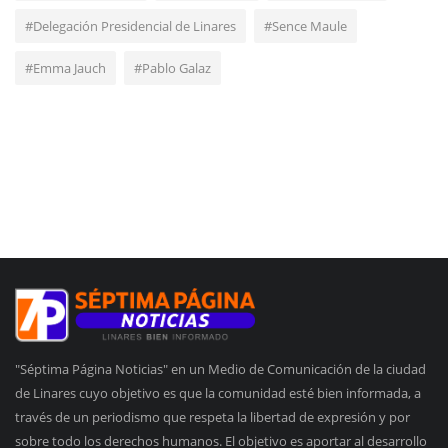
#Delegación Presidencial de Linares
#Sence Maule
#Emma Jauch
#Pablo Galaz
"Séptima Página Noticias" en un Medio de Comunicación de la ciudad
de Linares cuyo objetivo es que la comunidad esté bien informada, a
través de un periodismo que respeta la libertad de expresión y por
sobre todo los derechos humanos. El objetivo es aportar al desarrollo