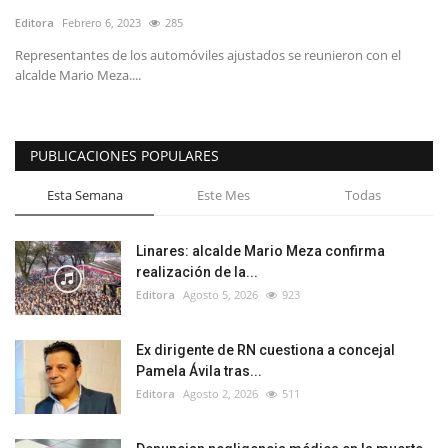
Editora
Febrero 6, 2023
285
Representantes de los automóviles ajustados se reunieron con el
alcalde Mario Meza....
PUBLICACIONES POPULARES
Esta Semana
Este Mes
Todas
Linares: alcalde Mario Meza confirma
realización de la...
Editora
Agosto 5, 2026
923
Ex dirigente de RN cuestiona a concejal
Pamela Ávila tras...
Editora
Agosto 2, 2026
511