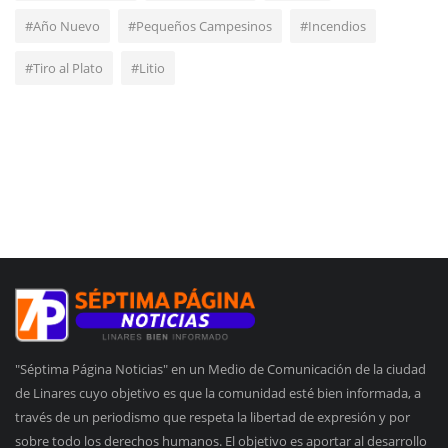
#Año Nuevo
#Pequeños Campesinos
#Incendios
#Tiro al Plato
#Litio
"Séptima Página Noticias" en un Medio de Comunicación de la ciudad
de Linares cuyo objetivo es que la comunidad esté bien informada, a
través de un periodismo que respeta la libertad de expresión y por
sobre todo los derechos humanos. El objetivo es aportar al desarrollo