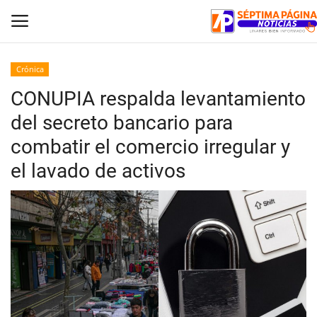
Crónica
CONUPIA respalda levantamiento
Inicio
del secreto bancario para
Crónica
combatir el comercio irregular y
el lavado de activos
Policial
Tribunales
Deporte
Política
Espectáculos