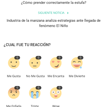
¿Cómo prender correctamente la estufa?
SIGUIENTE NOTICIA
Industria de la manzana analiza estrategias ante llegada de
fenómeno El Niño
¿CUAL FUE TU REACCIÓN?
0
0
0
0
Me Gusta
No Me Gusta
Me Encanta
Me Divierte
0
0
0
Me Enfada
Triste
Wow