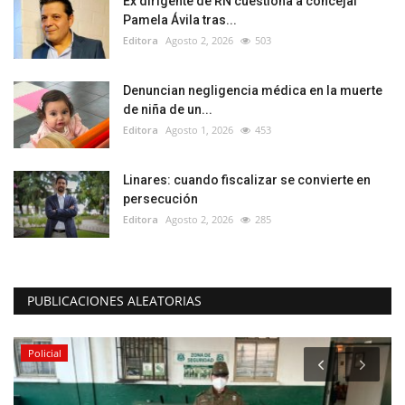
Ex dirigente de RN cuestiona a concejal
Pamela Ávila tras...
Editora
Agosto 2, 2026
503
Denuncian negligencia médica en la muerte
de niña de un...
Editora
Agosto 1, 2026
453
Linares: cuando fiscalizar se convierte en
persecución
Editora
Agosto 2, 2026
285
PUBLICACIONES ALEATORIAS
Policial