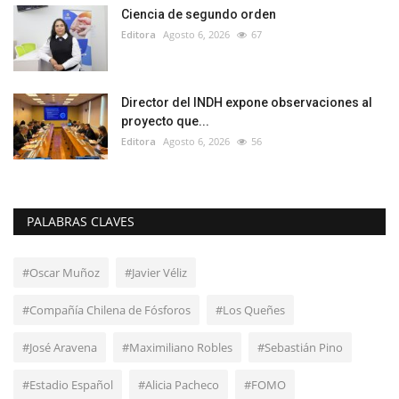
Ciencia de segundo orden
Editora
Agosto 6, 2026
67
Director del INDH expone observaciones al
proyecto que...
Editora
Agosto 6, 2026
56
PALABRAS CLAVES
#Oscar Muñoz
#Javier Véliz
#Compañía Chilena de Fósforos
#Los Queñes
#José Aravena
#Maximiliano Robles
#Sebastián Pino
#Estadio Español
#Alicia Pacheco
#FOMO