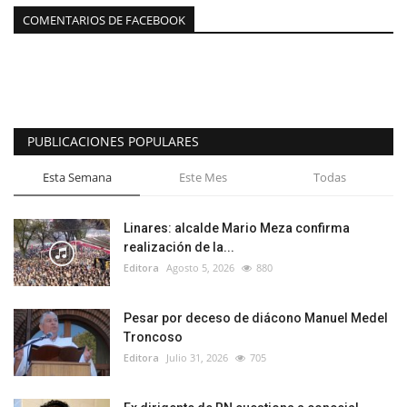
COMENTARIOS DE FACEBOOK
PUBLICACIONES POPULARES
Esta Semana
Este Mes
Todas
Linares: alcalde Mario Meza confirma
realización de la...
Editora
Agosto 5, 2026
880
Pesar por deceso de diácono Manuel Medel
Troncoso
Editora
Julio 31, 2026
705