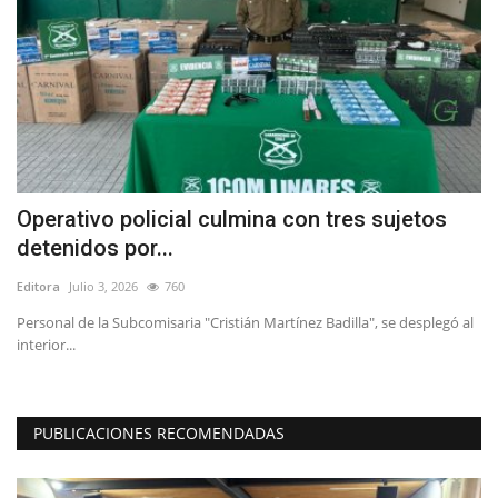
Operativo policial culmina con tres sujetos
S
detenidos por...
r
Editora
Julio 3, 2026
760
Ed
Personal de la Subcomisaria "Cristián Martínez Badilla", se desplegó al
interior...
PUBLICACIONES RECOMENDADAS