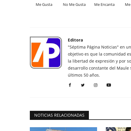
Me Gusta
No Me Gusta
Me Encanta
Me 
Editora
"Séptima Página Noticias" en u
objetivo es que la comunidad es
la libertad de expresión y por s
desarrollo constante del Maule 
últimos 50 años.
NOTICIAS RELACIONADAS