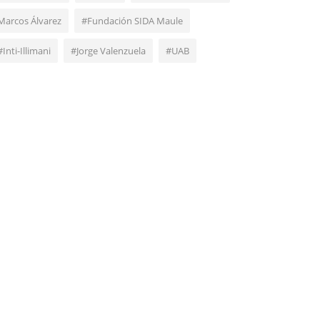
Marcos Álvarez
#Fundación SIDA Maule
#Inti-Illimani
#Jorge Valenzuela
#UAB