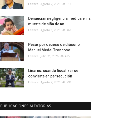
Editora
Agosto 2, 2026
511
Denuncian negligencia médica en la
muerte de niña de un...
Editora
Agosto 1, 2026
461
Pesar por deceso de diácono
Manuel Medel Troncoso
Editora
Julio 31, 2026
415
Linares: cuando fiscalizar se
convierte en persecución
Editora
Agosto 2, 2026
291
PUBLICACIONES ALEATORIAS