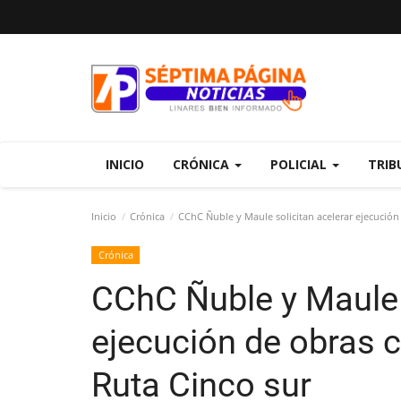
INICIO
CRÓNICA
POLICIAL
TRIB
Inicio
Crónica
CChC Ñuble y Maule solicitan acelerar ejecució
Crónica
CChC Ñuble y Maule s
ejecución de obras 
Ruta Cinco sur