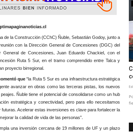
Tribunales
ptimapaginanoticias.cl
onstrucción (CChC) Ñuble, Sebastián Godoy, junto a
 reunión con la Dirección General de Concesiones (DGC) del
tor General de Concesiones, Juan Eduardo Chackiel, con el
oncesión Ruta 5 Sur, en el tramo comprendido entre Talca y
Corte de Talca confirma suspensión en
C
an proyecto birregional.
.
el cargo del concejal...
c
 comentó que
“la Ruta 5 Sur es una infraestructura estratégica
urgente avanzar en obras como las terceras pistas, los nuevos
Editora
Julio 24, 2026
597
Ed
 peajes. Ñuble tiene el potencial de consolidarse como un hub
etic,
Lo anterior, en el marco de la condena por injurias y
Po
ación estratégica y conectividad, pero para ello necesitamos
calumnias tras emitir declaraciones...
fi
 futuras. Acelerar estas inversiones es clave para fortalecer la
mejorar la calidad de vida de las personas”.
mpla una inversión cercana de 19 millones de UF y un plazo