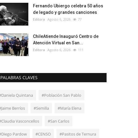
Fernando Ubiergo celebra 50 años
de legado y grandes canciones
Editora
Agosto 6, 2026
77
ChileAtiende Inauguró Centro de
Atención Virtual en San...
Editora
Agosto 6, 2026
111
PALABRAS CLAVES
#Daniela Quintana
#Población San Pablo
#Jaime Berríos
#Semilla
#María Elena
#Claudia Vasconcellos
#San Carlos
#Diego Pardow
#CENSO
#Pasitos de Ternura