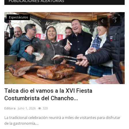
PUBLICACIONES ALEATORIAS
Espectáculos
Talca dio el vamos a la XVI Fiesta
(
Costumbrista del Chancho...
p
Editora
Julio 1, 2026
320
Ed
nte
La tradicional celebración reunirá a miles de visitantes para disfrutar
10
de la gastronomía,...