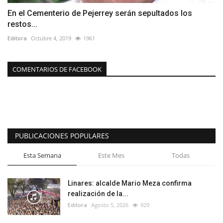
En el Cementerio de Pejerrey serán sepultados los
restos...
Editora
Octubre 4, 2019
1961
COMENTARIOS DE FACEBOOK
PUBLICACIONES POPULARES
Esta Semana
Este Mes
Todas
Linares: alcalde Mario Meza confirma
realización de la...
Editora
Agosto 5, 2026
929