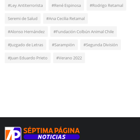
#Ley Antiterrorista
#René Espinosa
#Rodrigo Retamal
Seremi de Salud
#Ana Cecilia Retamal
#Alonso Hernández
#Fundación Colbún Animal Chile
#Juzgado de Letras
#Sarampión
#Segunda División
#Juan Eduardo Prieto
#Verano 2022