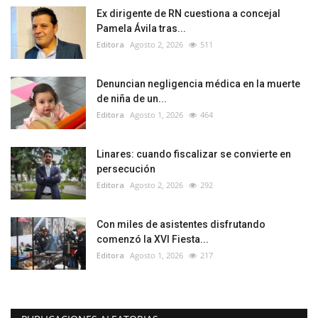
Ex dirigente de RN cuestiona a concejal
Pamela Ávila tras...
Editora
Agosto 2, 2026
511
Denuncian negligencia médica en la muerte
de niña de un...
Editora
Agosto 1, 2026
464
Linares: cuando fiscalizar se convierte en
persecución
Editora
Agosto 2, 2026
292
Con miles de asistentes disfrutando
comenzó la XVI Fiesta...
Editora
Agosto 1, 2026
217