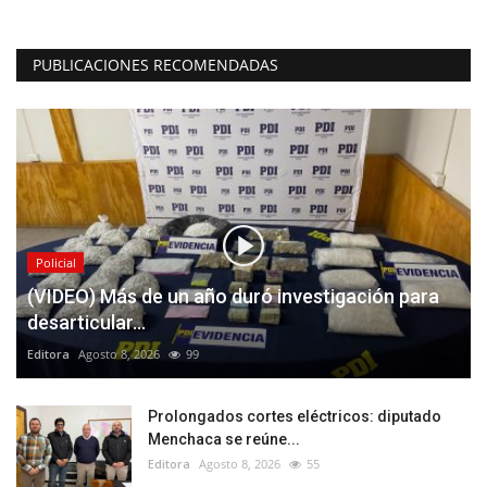
PUBLICACIONES RECOMENDADAS
Policial
(VIDEO) Más de un año duró investigación para
desarticular...
Editora
Agosto 8, 2026
99
Prolongados cortes eléctricos: diputado
Menchaca se reúne...
Editora
Agosto 8, 2026
55