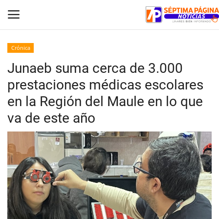
Crónica
Junaeb suma cerca de 3.000
Inicio
prestaciones médicas escolares
Crónica
en la Región del Maule en lo que
va de este año
Policial
Tribunales
Deporte
Política
Espectáculos