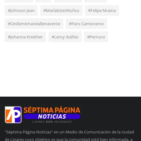
#Johnson Jean
#MaríaEsterMuñoz
#Felipe Muena
#CesfamAmandaBenavente
#Paro Camioneros
#Johanna Kreiither
#Leroy Ibáñez
#Perruno
"Séptima Página Noticias" en un Medio de Comunicación de la ciudad
de Linares cuyo objetivo es que la comunidad esté bien informada, a