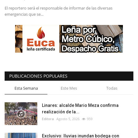
El reportero será el responsable de informar de las diversas
emergencias que se...
PUBLICACIONES POPULARES
Esta Semana
Este Mes
Todas
Linares: alcalde Mario Meza confirma
realización de la...
Editora
Agosto 5, 2026
959
Exclusivo: lluvias inundan bodega con