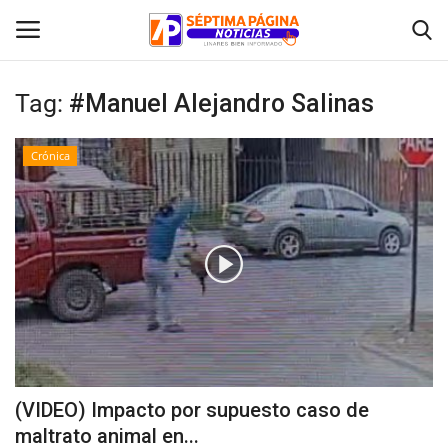
Tag:
#Manuel Alejandro Salinas
Inicio
Crónica
Crónica
Policial
Tribunales
Deporte
Política
(VIDEO) Impacto por supuesto caso de
maltrato animal en...
Espectáculos