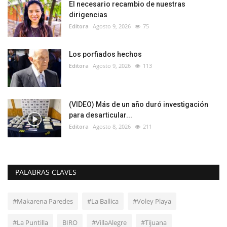
El necesario recambio de nuestras
dirigencias
Editora
Agosto 9, 2026
75
Los porfiados hechos
Editora
Agosto 9, 2026
113
(VIDEO) Más de un año duró investigación
para desarticular...
Editora
Agosto 8, 2026
211
PALABRAS CLAVES
#Makarena Paredes
#La Ballica
#Voley Playa
#La Puntilla
BIRO
#VillaAlegre
#Tijuana