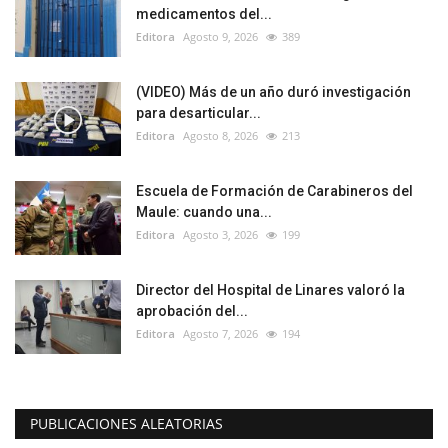
medicamentos del...
Editora
Agosto 9, 2026
389
(VIDEO) Más de un año duró investigación
para desarticular...
Editora
Agosto 8, 2026
213
Escuela de Formación de Carabineros del
Maule: cuando una...
Editora
Agosto 3, 2026
199
Director del Hospital de Linares valoró la
aprobación del...
Editora
Agosto 7, 2026
194
PUBLICACIONES ALEATORIAS