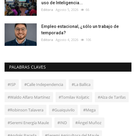
uso de Inteligencia...
Editora
Agosto 5, 2026
66
Empleo estacional, ¿sólo un trabajo de
temporada?
Editora
Agosto 4, 2026
106
PALABRAS CLAVES
#ISP
#Calle Independencia
#La Ballica
#Waldo Alfaro Martínez
#Tomilav Koljatic
#Alza de Tarifas
#Robinson Talavera
#Guaiquivilo
#Mega
#Seremi Energía Maule
#IND
#Ángel Muñoz
#Andrés Parada
#Seremi Agricultora del Maule