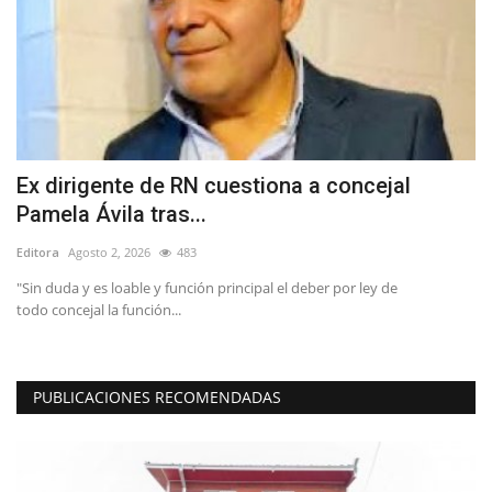
Ex dirigente de RN cuestiona a concejal
L
Pamela Ávila tras...
M
Editora
Agosto 2, 2026
483
Ed
"Sin duda y es loable y función principal el deber por ley de
Lo
todo concejal la función...
ca
PUBLICACIONES RECOMENDADAS