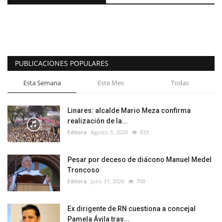
PUBLICACIONES POPULARES
Esta Semana
Este Mes
Todas
Linares: alcalde Mario Meza confirma
realización de la...
Editora
Agosto 5, 2026
833
Pesar por deceso de diácono Manuel Medel
Troncoso
Editora
Julio 31, 2026
700
Ex dirigente de RN cuestiona a concejal
Pamela Ávila tras...