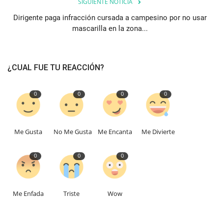
SIGUIENTE NOTICIA
Dirigente paga infracción cursada a campesino por no usar
mascarilla en la zona...
¿CUAL FUE TU REACCIÓN?
0
0
0
0
Me Gusta
No Me Gusta
Me Encanta
Me Divierte
0
0
0
Me Enfada
Triste
Wow