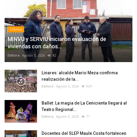
Crónica
MINVU y SERVIU iniciaron evaluación de
viviendas con daños...
Editora
Agosto 5, 2026
82
Linares: alcalde Mario Meza confirma
realización de la...
Editora
Agosto 5, 2026
824
Ballet: La magia de La Cenicienta llegará al
Teatro Regional...
Editora
Agosto 5, 2026
71
Docentes del SLEP Maule Costa fortalecen