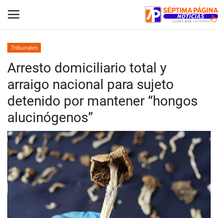
Tribunales
Arresto domiciliario total y
Inicio
arraigo nacional para sujeto
Crónica
detenido por mantener “hongos
alucinógenos”
Policial
Tribunales
Deporte
Política
Espectáculos