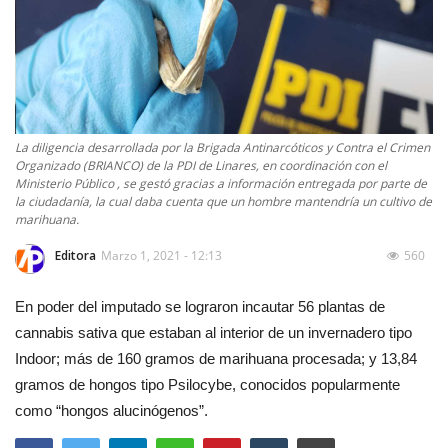
La diligencia desarrollada por la Brigada Antinarcóticos y Contra el Crimen
Organizado (BRIANCO) de la PDI de Linares, en coordinación con el
Ministerio Público , se gestó gracias a información entregada por parte de
la ciudadanía, la cual daba cuenta que un hombre mantendría un cultivo de
marihuana.
Editora
Marzo 1, 2021 - 12:13
560
En poder del imputado se lograron incautar 56 plantas de
cannabis sativa que estaban al interior de un invernadero tipo
Indoor; más de 160 gramos de marihuana procesada; y 13,84
gramos de hongos tipo Psilocybe, conocidos popularmente
como “hongos alucinógenos”.