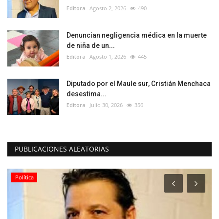
Editora
Agosto 2, 2026
490
Denuncian negligencia médica en la muerte
de niña de un...
Editora
Agosto 1, 2026
445
Diputado por el Maule sur, Cristián Menchaca
desestima...
Editora
Julio 30, 2026
356
PUBLICACIONES ALEATORIAS
Política